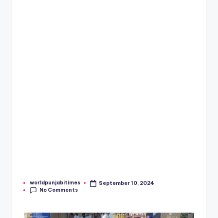
e
s
worldpunjabitimes
September 10, 2024
Posted
No Comments
by