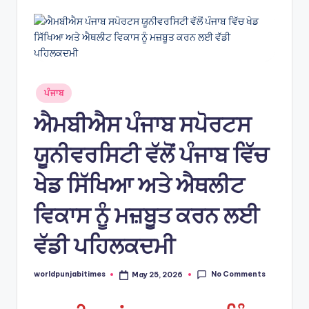
s
Posted
ਪੰਜਾਬ
in
ਐਮਬੀਐਸ ਪੰਜਾਬ ਸਪੋਰਟਸ
ਯੂਨੀਵਰਸਿਟੀ ਵੱਲੋਂ ਪੰਜਾਬ ਵਿੱਚ
ਖੇਡ ਸਿੱਖਿਆ ਅਤੇ ਐਥਲੀਟ
ਵਿਕਾਸ ਨੂੰ ਮਜ਼ਬੂਤ ਕਰਨ ਲਈ
ਵੱਡੀ ਪਹਿਲਕਦਮੀ
No Comments
worldpunjabitimes
May 25, 2026
Posted
by