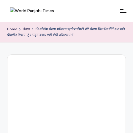
Skip
W
to
content
o
Home
ਪੰਜਾਬ
ਐਮਬੀਐਸ ਪੰਜਾਬ ਸਪੋਰਟਸ ਯੂਨੀਵਰਸਿਟੀ ਵੱਲੋਂ ਪੰਜਾਬ ਵਿੱਚ ਖੇਡ ਸਿੱਖਿਆ ਅਤੇ
ਐਥਲੀਟ ਵਿਕਾਸ ਨੂੰ ਮਜ਼ਬੂਤ ਕਰਨ ਲਈ ਵੱਡੀ ਪਹਿਲਕਦਮੀ
rl
d
P
u
nj
a
bi
Ti
m
e