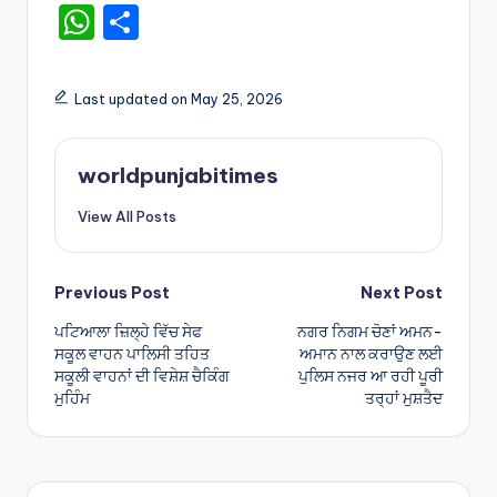
W
S
h
h
a
ar
Last updated on May 25, 2026
ts
e
A
worldpunjabitimes
p
View All Posts
p
Post
Previous Post
Next Post
ਪਟਿਆਲਾ ਜ਼ਿਲ੍ਹੇ ਵਿੱਚ ਸੇਫ
ਨਗਰ ਨਿਗਮ ਚੋਣਾਂ ਅਮਨ-
navigation
ਸਕੂਲ ਵਾਹਨ ਪਾਲਿਸੀ ਤਹਿਤ
ਅਮਾਨ ਨਾਲ ਕਰਾਉਣ ਲਈ
ਸਕੂਲੀ ਵਾਹਨਾਂ ਦੀ ਵਿਸ਼ੇਸ਼ ਚੈਕਿੰਗ
ਪੁਲਿਸ ਨਜਰ ਆ ਰਹੀ ਪੂਰੀ
ਮੁਹਿੰਮ
ਤਰ੍ਹਾਂ ਮੁਸ਼ਤੈਦ