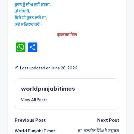
ਤੁਰਨ ਨੂੰ ਜੀਅ ਨਹੀਂ ਕਰਦਾ,
ਤਾਂ ਬੀਮਾਰੋ,
ਕਿਸੇ ਹੀ ਤੁਰਨ ਵਾਲੇ ਦਾ,
ਕਦੇ ਸਤਿਕਾਰ ਕਰੋ।
ਗੁਰਭਜਨ ਗਿੱਲ
W
S
h
h
a
ar
Last updated on June 26, 2026
ts
e
A
worldpunjabitimes
p
View All Posts
p
Post
Previous Post
Next Post
World Punjabi Times-
ਡਾ. ਬਲਬੀਰ ਸਿੰਘ ਨੇ ਬਜ਼ੁਰਗ