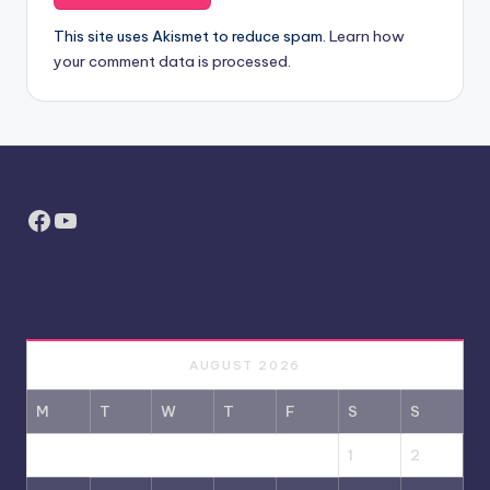
This site uses Akismet to reduce spam.
Learn how
your comment data is processed.
Facebook
YouTube
AUGUST 2026
M
T
W
T
F
S
S
1
2