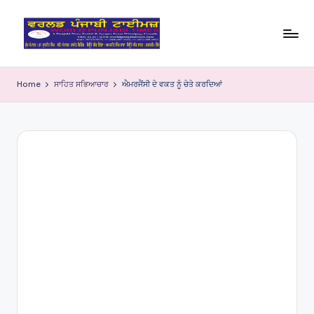
Skip
to
W
content
o
Home
ਸਾਹਿਤ ਸਭਿਆਚਾਰ
ਐਮਰਜੈਂਸੀ ਦੇ ਵਕਤ ਨੂੰ ਚੇਤੇ ਕਰਦਿਆਂ
rl
d
P
u
nj
a
bi
Ti
m