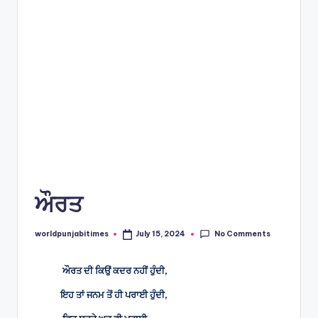
e
s
ਔਰਤ
No Comments
worldpunjabitimes
July 15, 2024
Posted
by
ਔਰਤ ਦੀ ਕਿਉਂ ਕਦਰ ਨਹੀਂ ਹੁੰਦੀ,
ਇਹ ਤਾਂ ਜਨਮ ਤੋਂ ਹੀ ਪਰਾਈ ਹੁੰਦੀ,