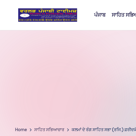
ਪੰਜਾਬ
ਸਾਹਿਤ ਸਭ
Skip
to
W
content
o
rl
d
P
u
nj
a
bi
Home
ਸਾਹਿਤ ਸਭਿਆਚਾਰ
ਕਲਮਾਂ ਦੇ ਰੰਗ ਸਾਹਿਤ ਸਭਾ (ਰਜਿ.) ਫ਼ਰੀਦ