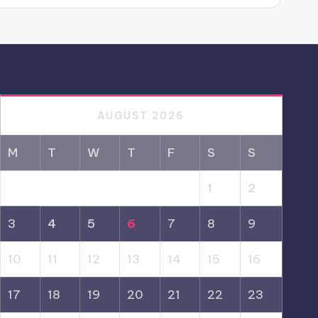
AUGUST 2026
M
T
W
T
F
S
S
1
2
3
4
5
6
7
8
9
10
11
12
13
14
15
16
17
18
19
20
21
22
23