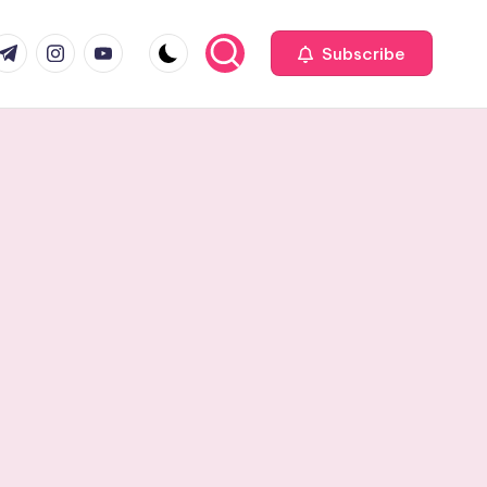
com
r.com
.me
instagram.com
youtube.com
Subscribe