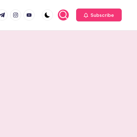
com
r.com
.me
instagram.com
youtube.com
Subscribe