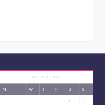
AUGUST 2026
M
T
W
T
F
S
S
1
2