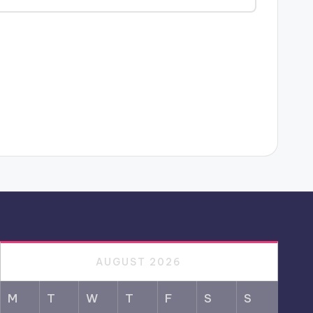
AUGUST 2026
M
T
W
T
F
S
S