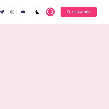
com
r.com
.me
instagram.com
youtube.com
Subscribe