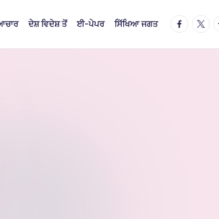
facebook.
twitte
t
ਿਆਚਾਰ
ਦੇਸ਼ ਵਿਦੇਸ਼ ਤੋਂ
ਈ-ਪੇਪਰ
ਸਿੱਖਿਆ ਜਗਤ