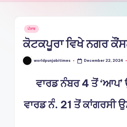
Ti
m
e
Posted
ਪੰਜਾਬ
in
ਕੋਟਕਪੂਰਾ ਵਿਖੇ ਨਗਰ ਕੌਂ
s
December 22, 2024
worldpunjabitimes
Posted
by
ਵਾਰਡ ਨੰਬਰ 4 ਤੋਂ ‘ਆਪ’
ਵਾਰਡ ਨੰ. 21 ਤੋਂ ਕਾਂਗਰਸੀ 