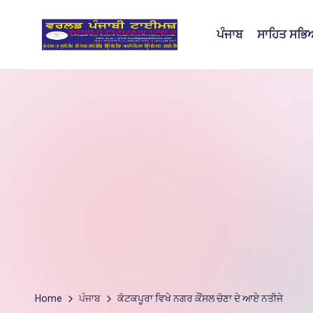
ਪੰਜਾਬ
ਸਾਹਿਤ ਸਭ
Skip
to
W
content
o
rl
d
P
u
nj
a
bi
Home
ਪੰਜਾਬ
ਕੋਟਕਪੂਰਾ ਵਿਖੇ ਨਗਰ ਕੌਂਸਲ ਚੋਣਾ ਦੇ ਆਏ ਨਤੀਜੇ