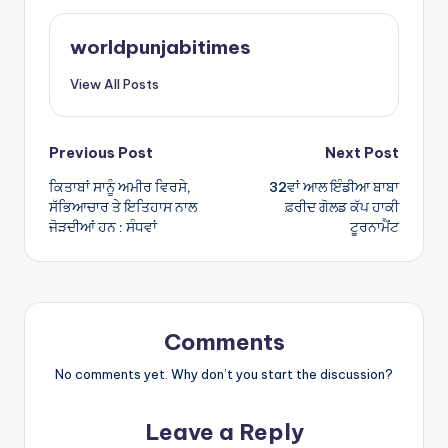
ts
e
A
worldpunjabitimes
p
View All Posts
p
Post
Previous Post
Next Post
ਕਿਤਾਬਾਂ ਸਾਨੂੰ ਅਮੀਰ ਵਿਰਸੇ,
32ਵਾਂ ਆਲ ਇੰਡੀਆ ਬਾਬਾ
navigation
ਸੱਭਿਆਚਾਰ ਤੇ ਇਤਿਹਾਸ ਨਾਲ
ਫ਼ਰੀਦ ਗੋਲਡ ਕੱਪ ਹਾਕੀ
ਜੋੜਦੀਆਂ ਹਨ : ਸੰਧਵਾਂ
ਟੂਰਨਾਮੈਂਟ
Comments
No comments yet. Why don’t you start the discussion?
Leave a Reply