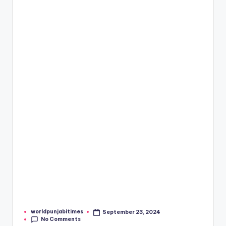
e
s
worldpunjabitimes
September 23, 2024
Posted
No Comments
by