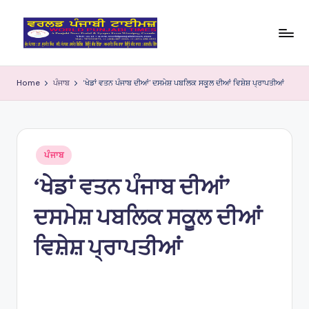
Skip
to
W
content
o
Home
ਪੰਜਾਬ
‘ਖੇਡਾਂ ਵਤਨ ਪੰਜਾਬ ਦੀਆਂ’ ਦਸਮੇਸ਼ ਪਬਲਿਕ ਸਕੂਲ ਦੀਆਂ ਵਿਸ਼ੇਸ਼ ਪ੍ਰਾਪਤੀਆਂ
rl
d
P
Posted
ਪੰਜਾਬ
in
u
‘ਖੇਡਾਂ ਵਤਨ ਪੰਜਾਬ ਦੀਆਂ’
nj
ਦਸਮੇਸ਼ ਪਬਲਿਕ ਸਕੂਲ ਦੀਆਂ
a
bi
ਵਿਸ਼ੇਸ਼ ਪ੍ਰਾਪਤੀਆਂ
Ti
m