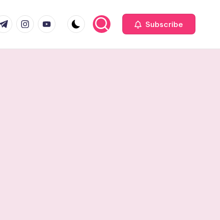
com
r.com
.me
instagram.com
youtube.com
Subscribe