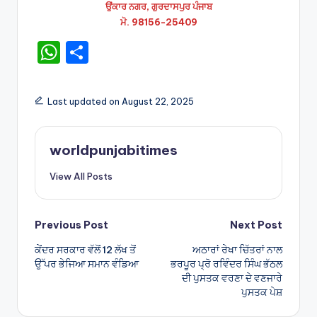
ਉਂਕਾਰ ਨਗਰ, ਗੁਰਦਾਸਪੁਰ ਪੰਜਾਬ
ਮੋ. 98156-25409
W
S
h
h
a
ar
Last updated on August 22, 2025
ts
e
A
worldpunjabitimes
p
View All Posts
p
Post
Previous Post
Next Post
ਕੇਂਦਰ ਸਰਕਾਰ ਵੱਲੋਂ 12 ਲੱਖ ਤੋਂ
ਅਠਾਰਾਂ ਰੇਖਾ ਚਿੱਤਰਾਂ ਨਾਲ
navigation
ਉੱਪਰ ਭੇਜਿਆ ਸਮਾਨ ਵੰਡਿਆ
ਭਰਪੂਰ ਪ੍ਰੋ ਰਵਿੰਦਰ ਸਿੰਘ ਭੱਠਲ
ਦੀ ਪੁਸਤਕ ਵਰਣਾ ਦੇ ਵਣਜਾਰੇ
ਪੁਸਤਕ ਪੇਸ਼