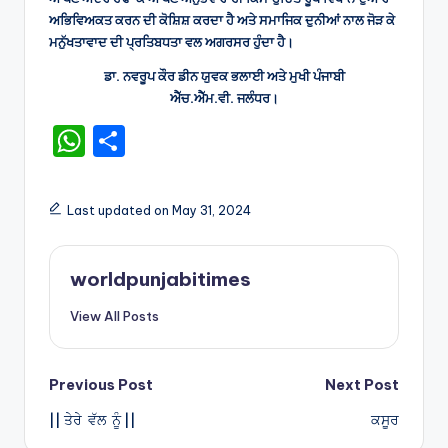
ਅਭਿਵਿਅਕਤ ਕਰਨ ਦੀ ਕੋਸ਼ਿਸ਼ ਕਰਦਾ ਹੈ ਅਤੇ ਸਮਾਜਿਕ ਦੁਨੀਆਂ ਨਾਲ ਜੋੜ ਕੇ
ਮਨੁੱਖਤਾਵਾਦ ਦੀ ਪ੍ਰਤਿਬਧਤਾ ਵਲ ਅਗਰਸਰ ਹੁੰਦਾ ਹੈ।
ਡਾ. ਨਵਰੂਪ ਕੌਰ ਡੀਨ ਯੁਵਕ ਭਲਾਈ ਅਤੇ ਮੁਖੀ ਪੰਜਾਬੀ
ਐੱਚ.ਐੱਮ.ਵੀ. ਜਲੰਧਰ।
W
S
h
h
a
ar
Last updated on May 31, 2024
ts
e
A
worldpunjabitimes
p
View All Posts
p
Post
Previous Post
Next Post
|| ਤੇਰੇ ਵੱਲ ਨੂੰ ||
ਕਸੂਰ
navigation