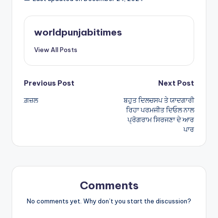
ts
e
A
worldpunjabitimes
p
View All Posts
p
Post
Previous Post
Next Post
ਗ਼ਜ਼ਲ
ਬਹੁਤ ਦਿਲਚਸਪ ਤੇ ਯਾਦਗਾਰੀ
navigation
ਰਿਹਾ ਪਰਮਜੀਤ ਦਿਓਲ ਨਾਲ
ਪ੍ਰੋਗਰਾਮ ਸਿਰਜਣਾ ਦੇ ਆਰ
ਪਾਰ
Comments
No comments yet. Why don’t you start the discussion?