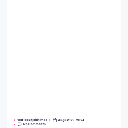
e
s
worldpunjabitimes
August 29, 2024
Posted
No Comments
by