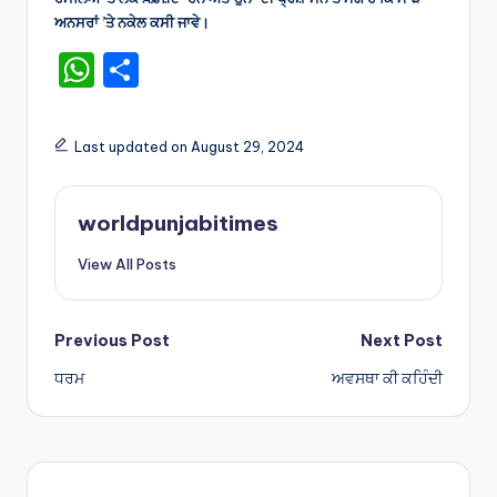
ਅਨਸਰਾਂ ’ਤੇ ਨਕੇਲ ਕਸੀ ਜਾਵੇ।
W
S
h
h
a
ar
Last updated on August 29, 2024
ts
e
A
worldpunjabitimes
p
View All Posts
p
Post
Previous Post
Next Post
ਧਰਮ
ਅਵਸਥਾ ਕੀ ਕਹਿੰਦੀ
navigation