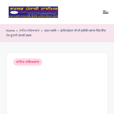
Skip
to
W
content
o
Home
ਸਾਹਿਤ ਸਭਿਆਚਾਰ
ਜ਼ਖ਼ਮ ਅਵੱਲੇ — ਸੁਨੀਲ ਡੋਗਰਾ ਜੀ ਦੀ ਸੁਰੀਲੀ ਅਵਾਜ਼ ਵਿੱਚ ਇੱਕ
ਹੋਰ ਰੂਹਾਨੀ ਪੰਜਾਬੀ ਗ਼ਜ਼ਲ
rl
d
P
Posted
u
ਸਾਹਿਤ ਸਭਿਆਚਾਰ
in
nj
a
bi
Ti
m