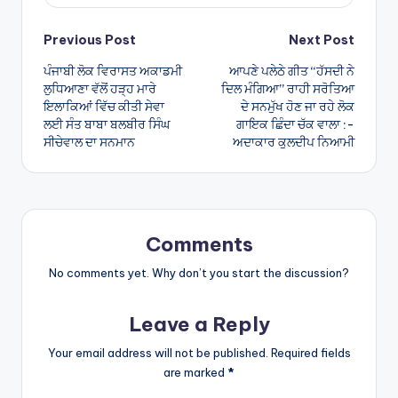
Post
Previous Post
Next Post
ਪੰਜਾਬੀ ਲੋਕ ਵਿਰਾਸਤ ਅਕਾਡਮੀ
ਆਪਣੇ ਪਲੇਠੇ ਗੀਤ “ਹੱਸਦੀ ਨੇ
navigation
ਲੁਧਿਆਣਾ ਵੱਲੋਂ ਹੜ੍ਹ ਮਾਰੇ
ਦਿਲ ਮੰਗਿਆ” ਰਾਹੀ ਸਰੋਤਿਆ
ਇਲਾਕਿਆਂ ਵਿੱਚ ਕੀਤੀ ਸੇਵਾ
ਦੇ ਸਨਮੁੱਖ ਹੋਣ ਜਾ ਰਹੇ ਲੋਕ
ਲਈ ਸੰਤ ਬਾਬਾ ਬਲਬੀਰ ਸਿੰਘ
ਗਾਇਕ ਛਿੰਦਾ ਚੱਕ ਵਾਲਾ :-
ਸੀਚੇਵਾਲ ਦਾ ਸਨਮਾਨ
ਅਦਾਕਾਰ ਕੁਲਦੀਪ ਨਿਆਮੀ
Comments
No comments yet. Why don’t you start the discussion?
Leave a Reply
Your email address will not be published.
Required fields
are marked
*