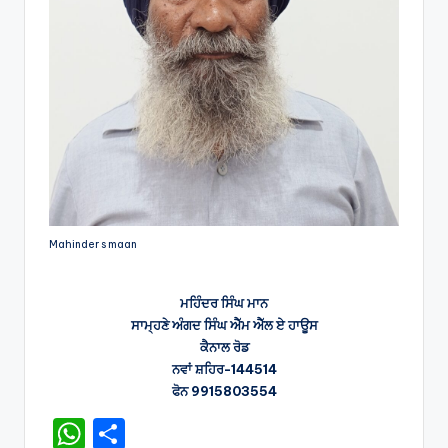
Mahinder s maan
ਮਹਿੰਦਰ ਸਿੰਘ ਮਾਨ
ਸਾਮ੍ਹਣੇ ਅੰਗਦ ਸਿੰਘ ਐੱਮ ਐੱਲ ਏ ਹਾਊਸ
ਕੈਨਾਲ ਰੋਡ
ਨਵਾਂ ਸ਼ਹਿਰ-144514
ਫੋਨ 9915803554
W
S