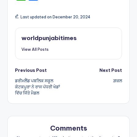
h
h
a
ar
Last updated on December 20, 2024
ts
e
A
worldpunjabitimes
p
View All Posts
p
Post
Previous Post
Next Post
ਡਰੀਮਲੈਂਡ ਪਬਲਿਕ ਸਕੂਲ
ਗ਼ਜ਼ਲ
navigation
ਕੋਟਕਪੂਰਾ ਨੇ ਰਾਜ ਪੱਧਰੀ ਖੇਡਾਂ
ਵਿੱਚ ਜਿੱਤੇ ਮੈਡਲ
Comments