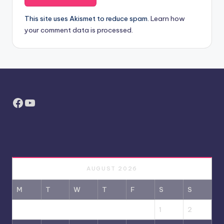
This site uses Akismet to reduce spam.
Learn how
your comment data is processed.
Facebook
YouTube
AUGUST 2026
M
T
W
T
F
S
S
1
2