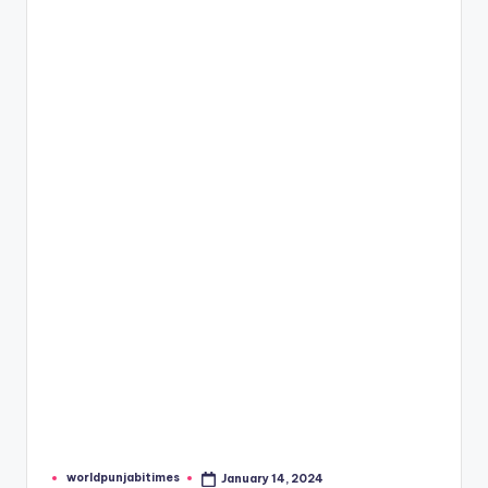
e
s
worldpunjabitimes
January 14, 2024
Posted