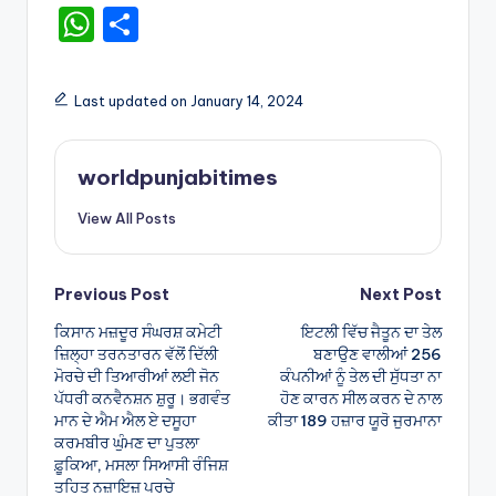
W
S
h
h
a
ar
Last updated on January 14, 2024
ts
e
A
worldpunjabitimes
p
View All Posts
p
Post
Previous Post
Next Post
ਕਿਸਾਨ ਮਜ਼ਦੂਰ ਸੰਘਰਸ਼ ਕਮੇਟੀ
ਇਟਲੀ ਵਿੱਚ ਜੈਤੂਨ ਦਾ ਤੇਲ
navigation
ਜ਼ਿਲ੍ਹਾ ਤਰਨਤਾਰਨ ਵੱਲੋਂ ਦਿੱਲੀ
ਬਣਾਉਣ ਵਾਲੀਆਂ 256
ਮੋਰਚੇ ਦੀ ਤਿਆਰੀਆਂ ਲਈ ਜੋਨ
ਕੰਪਨੀਆਂ ਨੂੰ ਤੇਲ ਦੀ ਸੁੱਧਤਾ ਨਾ
ਪੱਧਰੀ ਕਨਵੈਨਸ਼ਨ ਸ਼ੁਰੂ। ਭਗਵੰਤ
ਹੋਣ ਕਾਰਨ ਸੀਲ ਕਰਨ ਦੇ ਨਾਲ
ਮਾਨ ਦੇ ਐਮ ਐਲ ਏ ਦਸੂਹਾ
ਕੀਤਾ 189 ਹਜ਼ਾਰ ਯੂਰੋ ਜੁਰਮਾਨਾ
ਕਰਮਬੀਰ ਘੁੰਮਣ ਦਾ ਪੁਤਲਾ
ਫ਼ੂਕਿਆ, ਮਸਲਾ ਸਿਆਸੀ ਰੰਜਿਸ਼
ਤਹਿਤ ਨਜ਼ਾਇਜ਼ ਪਰਚੇ