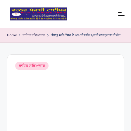
Skip
to
W
content
o
Home
ਸਾਹਿਤ ਸਭਿਆਚਾਰ
ਤੰਬਾਕੂ ਅਤੇ ਕੈਂਸ਼ਰ ਦੇ ਆਪਸੀ ਸਬੰਧ ਪ੍ਰਤੀ ਜਾਗਰੂਕਤਾ ਦੀ ਲੋੜ
rl
d
P
Posted
ਸਾਹਿਤ ਸਭਿਆਚਾਰ
in
u
nj
a
bi
Ti
m