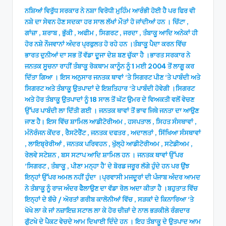
ਨਸ਼ਿਆਂ ਵਿਰੁੱਧ ਸਰਕਾਰ ਨੇ ਨਸ਼ਾ ਵਿਰੋਧੀ ਮੁਹਿੰਮ ਆਰੰਭੀ ਹੋਈ ਹੈ ਪਰ ਫਿਰ ਵੀ
ਨਸ਼ੇ ਦਾ ਸੇਵਨ ਹੋਣ ਸਦਕਾ ਹਰ ਸਾਲ ਲੱਖਾਂ ਮੌਤਾਂ ਹੋ ਜਾਂਦੀਆਂ ਹਨ । ਚਿੱਟਾ ,
ਗਾਂਜ਼ਾ , ਸ਼ਰਾਬ , ਭੁੱਕੀ , ਅਫੀਮ , ਸਿਗਰਟ , ਜਰਦਾ , ਤੰਬਾਕੂ ਆਦਿ ਅਨੇਕਾਂ ਹੀ
ਹੋਰ ਨਸ਼ੇ ਨੌਜਵਾਨਾਂ ਅੰਦਰ ਪ੍ਰਫੁਲਤ ਹੋ ਰਹੇ ਹਨ ।ਤੰਬਾਕੂ ਪੈਦਾ ਕਰਨ ਵਿੱਚ
ਭਾਰਤ ਦੁਨੀਆਂ ਦਾ ਸਭ ਤੋਂ ਵੱਡਾ ਦੂਜਾ ਦੇਸ਼ ਬਣ ਚੁੱਕਾ ਹੈ ।ਭਾਰਤ ਸਰਕਾਰ ਨੇ
ਜਨਤਕ ਸੂਚਨਾ ਰਾਹੀਂ ਤੰਬਾਕੂ ਰੋਕਥਾਮ ਕਾਨੂੰਨ ਨੂੰ 1 ਮਈ 2004 ਤੋਂ ਲਾਗੂ ਕਰ
ਦਿੱਤਾ ਗਿਆ । ਇਸ ਅਨੁਸਾਰ ਜਨਤਕ ਥਾਵਾਂ ‘ਤੇ ਸਿਗਰਟ ਪੀਣ ‘ਤੇ ਪਾਬੰਦੀ ਅਤੇ
ਸਿਗਰਟ ਅਤੇ ਤੰਬਾਕੂ ਉਤਪਾਦਾਂ ਦੇ ਇਸ਼ਤਿਹਾਰ ‘ਤੇ ਪਾਬੰਦੀ ਹੋਵੇਗੀ ।ਸਿਗਰਟ
ਅਤੇ ਹੋਰ ਤੰਬਾਕੂ ਉਤਪਾਦਾਂ ਨੂੰ 18 ਸਾਲ ਤੋਂ ਘੱਟ ਉਮਰ ਦੇ ਵਿਅਕਤੀ ਵਲੋਂ ਵੇਚਣ
ਉੱਪਰ ਪਾਬੰਦੀ ਲਾ ਦਿੱਤੀ ਗਈ । ਜਨਤਕ ਥਾਵਾਂ ਤੋਂ ਭਾਵ ਜਿਥੇ ਜਨਤਾ ਦਾ ਆਉਣ
ਜਾਣ ਹੈ। ਇਸ ਵਿੱਚ ਸ਼ਾਮਿਲ ਆਡੀਟੋਰੀਅਮ , ਹਸਪਤਾਲ , ਸਿਹਤ ਸੰਸਥਾਵਾਂ ,
ਮੰਨੋਰੰਜਨ ਕੇਂਦਰ , ਰੈਸਟੋਰੈਂਟ , ਜਨਤਕ ਦਫਤਰ , ਅਦਾਲਤਾਂ , ਸਿੱਖਿਆ ਸੰਸਥਾਵਾਂ
, ਲਾਇਬ੍ਰੇਰੀਆਂ , ਜਨਤਕ ਪਰਿਵਹਨ , ਖੁੱਲ੍ਹੇ ਆਡੀਟੋਰੀਅਮ , ਸਟੇਡੀਅਮ ,
ਰੇਲਵੇ ਸਟੇਸ਼ਨ , ਬਸ ਸਟਾਪ ਆਦਿ ਸ਼ਾਮਿਲ ਹਨ । ਜਨਤਕ ਥਾਵਾਂ ਉੱਪਰ
‘ਸਿਗਰਟ , ਤੰਬਾਕੂ , ਪੀਣਾ ਮਨ੍ਹਾ ਹੈ’ ਦੇ ਬੋਰਡ ਜਰੂਰ ਲੱਗੇ ਹੁੰਦੇ ਹਨ ਪਰ ਉਂਝ
ਇਨ੍ਹਾਂ ਉੱਪਰ ਅਮਲ ਨਹੀਂ ਹੁੰਦਾ ।ਪ੍ਰਵਾਸੀ ਮਜਦੂਰਾਂ ਦੀ ਪੰਜਾਬ ਅੰਦਰ ਆਮਦ
ਨੇ ਤੰਬਾਕੂ ਨੂੰ ਰਾਜ ਅੰਦਰ ਫੈਲਾਉਣ ਦਾ ਵੱਡਾ ਰੋਲ ਅਦਾ ਕੀਤਾ ਹੈ ।ਬਹੁਤਾਤ ਵਿੱਚ
ਇਨ੍ਹਾਂ ਦੇ ਬੱਚੇ / ਅੋਰਤਾਂ ਗਰੀਬ ਕਾਲੋਨੀਆਂ ਵਿੱਚ , ਸੜਕਾਂ ਦੇ ਕਿਨਾਰਿਆ ‘ਤੇ
ਖੋਖੇ ਲਾ ਕੇ ਜਾਂ ਨਜ਼ਾਇਜ਼ ਸਟਾਲ ਲਾ ਕੇ ਹੋਰ ਚੀਜ਼ਾਂ ਦੇ ਨਾਲ ਭੜਕੀਲੇ ਰੰਗਦਾਰ
ਗੁੱਟਖੇ ਦੇ ਪੈਕਟ ਵੇਚਦੇ ਆਮ ਦਿਖਾਈ ਦਿੰਦੇ ਹਨ । ਇਹ ਤੰਬਾਕੂ ਦੇ ਉਤਪਾਦ ਆਮ