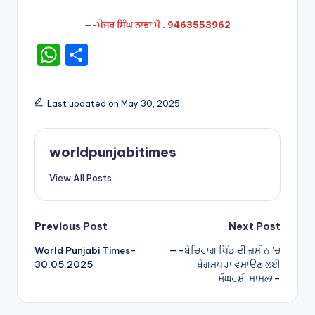
—-ਮੇਜਰ ਸਿੰਘ ਨਾਭਾ ਮੋ . 9463553962
W
S
h
h
a
ar
Last updated on May 30, 2025
ts
e
A
worldpunjabitimes
p
View All Posts
p
Post
Previous Post
Next Post
World Punjabi Times-
—-ਬੇਚਿਰਾਗ ਪਿੰਡ ਦੀ ਜ਼ਮੀਨ ’ਚ
navigation
30.05.2025
ਬੇਗਮਪੁਰਾ ਵਸਾਉਣ ਲਈ
ਸੰਘਰਸ਼ੀ ਮਾਮਲਾ–