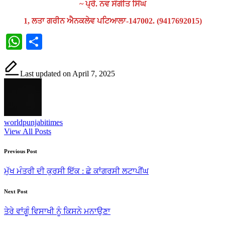
~ ਪ੍ਰੋ. ਨਵ ਸੰਗੀਤ ਸਿੰਘ
1, ਲਤਾ ਗਰੀਨ ਐਨਕਲੇਵ ਪਟਿਆਲਾ-147002. (9417692015)
WhatsApp
Share
Last updated on April 7, 2025
worldpunjabitimes
View All Posts
Post
Previous Post
navigation
ਮੁੱਖ ਮੰਤਰੀ ਦੀ ਕੁਰਸੀ ਇੱਕ : ਛੇ ਕਾਂਗਰਸੀ ਲਟਾਪੀਂਘ
Next Post
ਤੇਰੇ ਵਾਂਗੂੰ ਵਿਸਾਖੀ ਨੂੰ ਕਿਸਨੇ ਮਨਾਉਣਾ