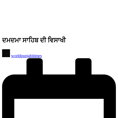
ਦਮਦਮਾ ਸਾਹਿਬ ਦੀ ਵਿਸਾਖੀ
Posted
worldpunjabitimes
by