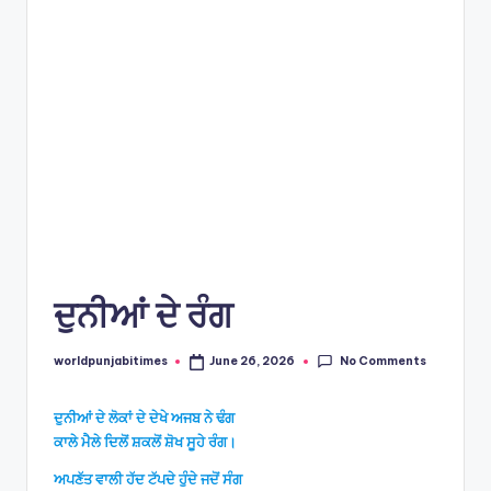
e
s
ਦੁਨੀਆਂ ਦੇ ਰੰਗ
No Comments
worldpunjabitimes
June 26, 2026
Posted
by
ਦੁਨੀਆਂ ਦੇ ਲੋਕਾਂ ਦੇ ਦੇਖੇ ਅਜਬ ਨੇ ਢੰਗ
ਕਾਲੇ ਮੈਲੇ ਦਿਲੋਂ ਸ਼ਕਲੋਂ ਸ਼ੋਖ ਸੂਹੇ ਰੰਗ।
ਅਪਣੱਤ ਵਾਲੀ ਹੱਦ ਟੱਪਦੇ ਹੁੰਦੇ ਜਦੋਂ ਸੰਗ