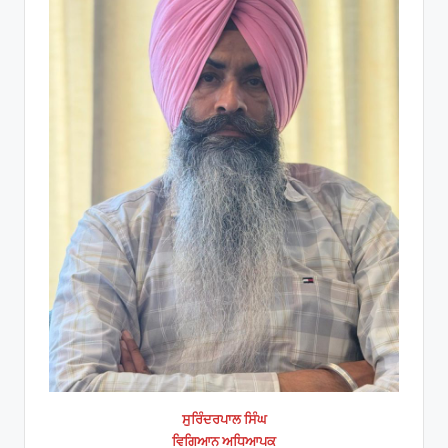
ਸੁਰਿੰਦਰਪਾਲ ਸਿੰਘ
ਵਿਗਿਆਨ ਅਧਿਆਪਕ