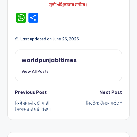
ਸ੍ਰੀ ਅੰਮ੍ਰਿਤਸਰ ਸਾਹਿਬ।
W
S
h
h
a
ar
Last updated on June 26, 2026
ts
e
A
worldpunjabitimes
p
View All Posts
p
Post
Previous Post
Next Post
ਕਿਵੇਂ ਗੰਧਲੀ ਹੋਈ ਸਾਡੀ
ਸਿਰਲੇਖ: ਹੌਂਸਲਾ ਬੁਲੰਦ *
navigation
ਸਿਆਸਤ ਤੇ ਬਣੀ ਧੰਦਾ।