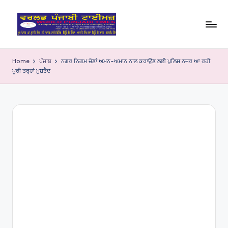
Skip
to
W
content
o
Home
ਪੰਜਾਬ
ਨਗਰ ਨਿਗਮ ਚੋਣਾਂ ਅਮਨ-ਅਮਾਨ ਨਾਲ ਕਰਾਉਣ ਲਈ ਪੁਲਿਸ ਨਜਰ ਆ ਰਹੀ
ਪੂਰੀ ਤਰ੍ਹਾਂ ਮੁਸ਼ਤੈਦ
rl
d
P
u
nj
a
bi
Ti
m