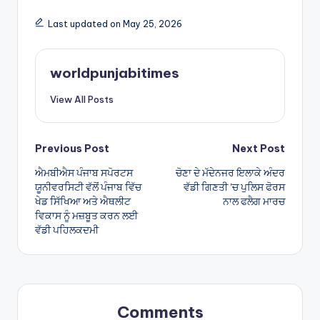
a
ar
Last updated on May 25, 2026
ts
e
A
worldpunjabitimes
p
View All Posts
p
Post
Previous Post
Next Post
ਐਮਬੀਐਸ ਪੰਜਾਬ ਸਪੋਰਟਸ
ਚੋਣਾ ਦੇ ਮੱਦੇਨਜਰ ਇਲਾਕੇ ਅੰਦਰ
navigation
ਯੂਨੀਵਰਸਿਟੀ ਵੱਲੋਂ ਪੰਜਾਬ ਵਿੱਚ
ਵੱਡੀ ਗਿਣਤੀ ’ਚ ਪੁਲਿਸ ਫੋਰਸ
ਖੇਡ ਸਿੱਖਿਆ ਅਤੇ ਐਥਲੀਟ
ਨਾਲ ਫਲੈਗ ਮਾਰਚ
ਵਿਕਾਸ ਨੂੰ ਮਜ਼ਬੂਤ ਕਰਨ ਲਈ
ਵੱਡੀ ਪਹਿਲਕਦਮੀ
Comments