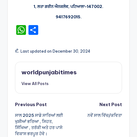
1, ਲਤਾ ਗਰੀਨ ਐਨਕਲੇਵ, ਪਟਿਆਲਾ-147002.
9417692015.
W
S
h
h
a
ar
Last updated on December 30, 2024
ts
e
A
worldpunjabitimes
p
View All Posts
p
Post
Previous Post
Next Post
ਸਾਲ 2025 ਸਾਡੇ ਸਾਰਿਆਂ ਲਈ
ਨਵੇਂ ਸਾਲ ਵਿੱਚ/ਕਵਿਤਾ
navigation
ਖੁਸ਼ੀਆਂ ਭਰਿਆ , ਸਿਹਤ,
ਸਿੱਖਿਆ , ਤਰੱਕੀ ਅਤੇ ਹਰ ਪਾਸੋ
ਵਿਕਾਸ ਭਰਪੂਰ ਹੋਵੇ।