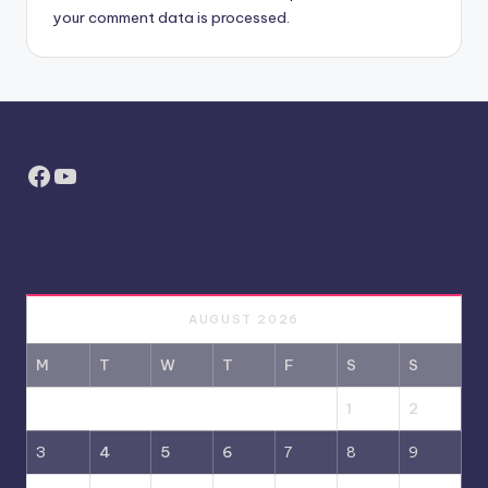
your comment data is processed.
Facebook
YouTube
AUGUST 2026
M
T
W
T
F
S
S
1
2
3
4
5
6
7
8
9