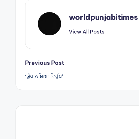
p
p
worldpunjabitimes
View All Posts
Post
Previous Post
‘ਯੁੱਧ ਨਸ਼ਿਆਂ ਵਿਰੁੱਧ’
navigation