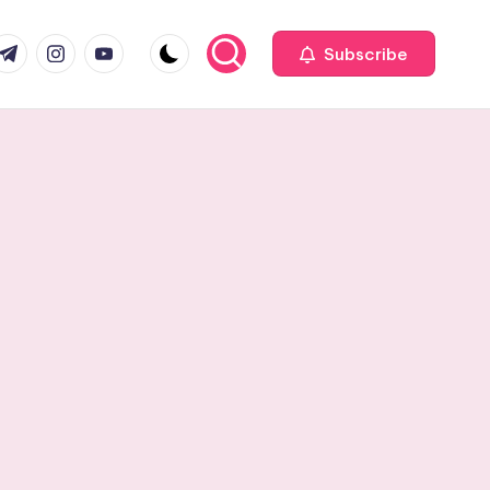
com
r.com
.me
instagram.com
youtube.com
Subscribe