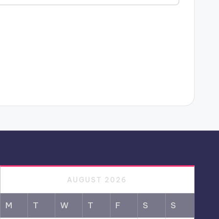
AUGUST 2026
M
T
W
T
F
S
S