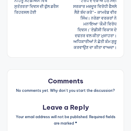
ਨਹਿਰੂ ਸਟੇਡੀਅਮ ਵਿਖੇ
“ਟਰੰਪ ਦੇ ਦਬਾਅ ਹੇਠ ਮੋਦੀ
navigation
ਸੁਤੰਤਰਤਾ ਦਿਵਸ ਦੀ ਫੁੱਲ ਡਰੈਸ
ਸਰਕਾਰ ਮਜ਼ਦੂਰ ਵਿਰੋਧੀ ਫੈਸਲੇ
ਰਿਹਰਸਲ ਹੋਈ
ਲੈਣੇ ਬੰਦ ਕਰੇ”- ਕਾਮਰੇਡ ਵੀਰ
ਸਿੰਘ। ਨਰੇਗਾ ਵਰਕਰਾਂ ਨੇ
ਮਨਾਇਆ ‘ਕੌਮੀ ਵਿਰੋਧ
ਦਿਵਸ।’ ਏਡੀਸੀ ਵਿਕਾਸ ਦੇ
ਦਫਤਰ ਵਲ ਕੀਤਾ ਮੁਜਾਹਰਾ।
ਅਧਿਕਾਰੀਆਂ ਨੇ ਛੇਤੀ ਕੰਮ ਸ਼ੁਰੂ
ਕਰਵਾਉਣ ਦਾ ਕੀਤਾ ਵਾਅਦਾ।
Comments
No comments yet. Why don’t you start the discussion?
Leave a Reply
Your email address will not be published.
Required fields
are marked
*