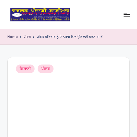
Skip
to
W
content
o
Home
ਪੰਜਾਬ
ਪੀੜਤ ਪਰਿਵਾਰ ਨੂੰ ਇਨਸਾਫ਼ ਦਿਵਾਉਣ ਲਈ ਧਰਨਾ ਜਾਰੀ
rl
d
P
Posted
ਕਿਸਾਨੀ
ਪੰਜਾਬ
in
u
nj
a
bi
Ti
m