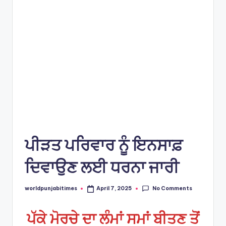
e
s
ਪੀੜਤ ਪਰਿਵਾਰ ਨੂੰ ਇਨਸਾਫ਼
ਦਿਵਾਉਣ ਲਈ ਧਰਨਾ ਜਾਰੀ
No Comments
worldpunjabitimes
April 7, 2025
Posted
by
ਪੱਕੇ ਮੋਰਚੇ ਦਾ ਲੰਮਾਂ ਸਮਾਂ ਬੀਤਣ ਤੋਂ