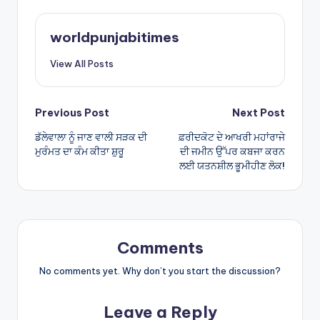
ts
e
A
worldpunjabitimes
p
View All Posts
p
Post
Previous Post
Next Post
ਡੱਲੇਵਾਲਾ ਨੂੰ ਜਾਣ ਵਾਲੀ ਸੜਕ ਦੀ
ਫ਼ਰੀਦਕੋਟ ਦੇ ਆਖਰੀ ਮਹਾਂਰਾਜੇ
navigation
ਮੁਰੰਮਤ ਦਾ ਕੰਮ ਕੀਤਾ ਸ਼ੁਰੂ
ਦੀ ਜਮੀਨ ਉੱਪਰ ਕਬਜਾ ਕਰਨ
ਲਈ ਯਤਨਸ਼ੀਲ ਭੂਮੀਹੀਣ ਲੋਕ!
Comments
No comments yet. Why don’t you start the discussion?
Leave a Reply