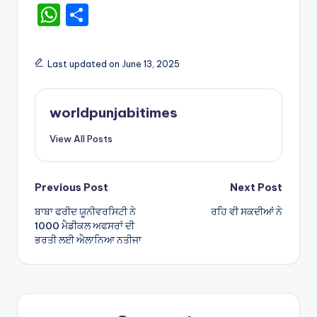
W
S
h
h
a
ar
Last updated on June 13, 2025
ts
e
A
worldpunjabitimes
p
View All Posts
p
Post
Previous Post
Next Post
ਬਾਬਾ ਫਰੀਦ ਯੂਨੀਵਰਸਿਟੀ ਨੇ
ਰਹਿ ਵੀ ਸਕਦੀਆਂ ਨੇ
navigation
1000 ਮੈਡੀਕਲ ਅਫਸਰਾਂ ਦੀ
ਭਰਤੀ ਲਈ ਐਲਾਨਿਆ ਨਤੀਜਾ