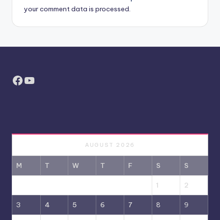
your comment data is processed.
Facebook
YouTube
AUGUST 2026
M
T
W
T
F
S
S
1
2
3
4
5
6
7
8
9