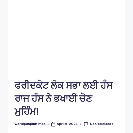
e
s
ਫਰੀਦਕੋਟ ਲੋਕ ਸਭਾ ਲਈ ਹੰਸ
ਰਾਜ ਹੰਸ ਨੇ ਭਖਾਈ ਚੋਣ
ਮੁਹਿੰਮ!
No Comments
worldpunjabitimes
April 6, 2024
Posted
by