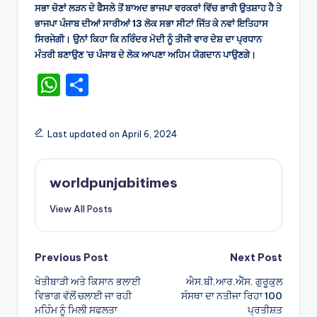
ਸਭਾ ਚੋਣਾਂ ਲੜਨ ਦੇ ਫੈਸਲੇ ਤੋਂ ਬਾਅਦ ਭਾਜਪਾ ਵਰਕਰਾਂ ਵਿੱਚ ਭਾਰੀ ਉਤਸ਼ਾਹ ਹੈ ਤੇ
ਭਾਜਪਾ ਪੰਜਾਬ ਦੀਆਂ ਸਾਰੀਆਂ 13 ਲੋਕ ਸਭਾ ਸੀਟਾਂ ਜਿੱਤ ਕੇ ਨਵਾਂ ਇਤਿਹਾਸ
ਸਿਰਜੇਗੀ। ਉਨਾਂ ਕਿਹਾ ਕਿ ਨਰਿੰਦਰ ਮੋਦੀ ਨੂੰ ਤੀਜੀ ਵਾਰ ਦੇਸ਼ ਦਾ ਪ੍ਰਧਾਨ
ਮੰਤਰੀ ਬਣਾਉਣ ’ਚ ਪੰਜਾਬ ਦੇ ਲੋਕ ਆਪਣਾ ਅਹਿਮ ਯੋਗਦਾਨ ਪਾਉਣਗੇ।
W
S
h
h
a
ar
Last updated on April 6, 2024
ts
e
A
worldpunjabitimes
p
View All Posts
p
Post
Previous Post
Next Post
ਖੇਤੀਬਾੜੀ ਅਤੇ ਕਿਸਾਨ ਭਲਾਈ
ਐਸ.ਬੀ.ਆਰ.ਐੱਸ. ਗੁਰੂਕੁਲ
navigation
ਵਿਭਾਗ ਵੱਲੋਂ ਚਲਾਈ ਜਾ ਰਹੀ
ਸੰਸਥਾ ਦਾ ਨਤੀਜਾ ਰਿਹਾ 100
ਮਹਿੰਮ ਨੂੰ ਮਿਲੀ ਸਫਲਤਾ
ਪ੍ਰਤੀਸ਼ਤ