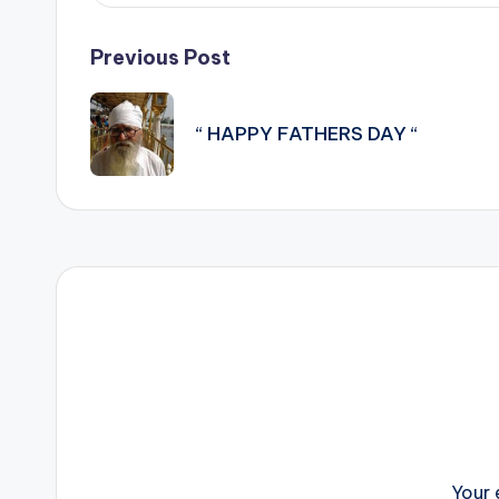
Post
Previous Post
navigation
“ HAPPY FATHERS DAY “
Your 