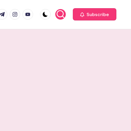
com
r.com
.me
instagram.com
youtube.com
Subscribe