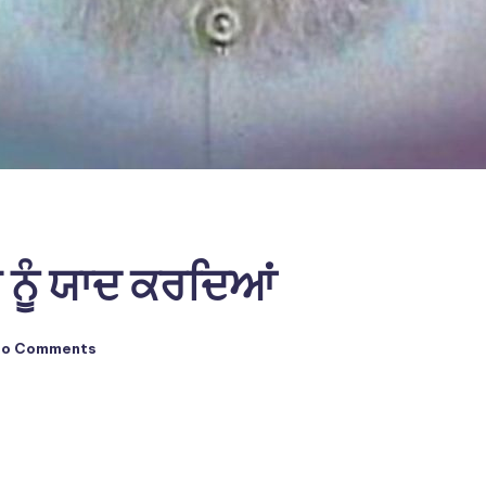
ੀ ਨੂੰ ਯਾਦ ਕਰਦਿਆਂ
No Comments