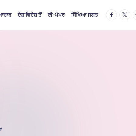
facebook.
twitte
t
ਿਆਚਾਰ
ਦੇਸ਼ ਵਿਦੇਸ਼ ਤੋਂ
ਈ-ਪੇਪਰ
ਸਿੱਖਿਆ ਜਗਤ
ਆਂ