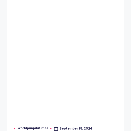
e
s
worldpunjabitimes
September 18, 2024
Posted