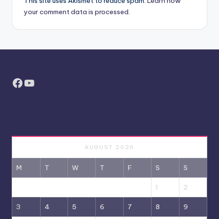
This site uses Akismet to reduce spam.
Learn how
your comment data is processed.
Facebook
YouTube
AUGUST 2026
M
T
W
T
F
S
S
1
2
3
4
5
6
7
8
9