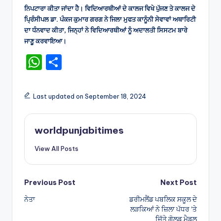
ਨਿਪਟਾਰਾ ਕੀਤਾ ਜਾਂਦਾ ਹੈ। ਵਿਦਿਆਰਥੀਆਂ ਦੇ ਕਾਲਜ ਵਿਖੇ ਪੁੱਜਣ ਤੇ ਕਾਲਜ ਦੇ
ਪ੍ਰਿੰਸੀਪਲ ਡਾ. ਪੰਕਜ ਕੁਮਾਰ ਗਰਗ ਨੇ ਜਿਲਾ ਮੁਫਤ ਕਾਨੂੰਨੀ ਸੇਵਾਵਾਂ ਅਥਾਰਿਟੀ
ਦਾ ਧੰਨਵਾਦ ਕੀਤਾ, ਜਿਨ੍ਹਾਂ ਨੇ ਵਿਦਿਆਰਥੀਆਂ ਨੂੰ ਅਦਾਲਤੀ ਸਿਸਟਮ ਬਾਰੇ
ਜਾਣੂ ਕਰਵਾਇਆ।
W
S
h
h
a
ar
Last updated on September 18, 2024
ts
e
A
worldpunjabitimes
p
View All Posts
p
Post
Previous Post
Next Post
ਨੇਤਾ
ਡਰੀਮਲੈਂਡ ਪਬਲਿਕ ਸਕੂਲ ਦੇ
navigation
ਲੜਕਿਆਂ ਨੇ ਜ਼ਿਲਾ ਪੱਧਰ ’ਤੇ
ਜਿੱਤੇ ਗੋਲਡ ਮੈਡਲ