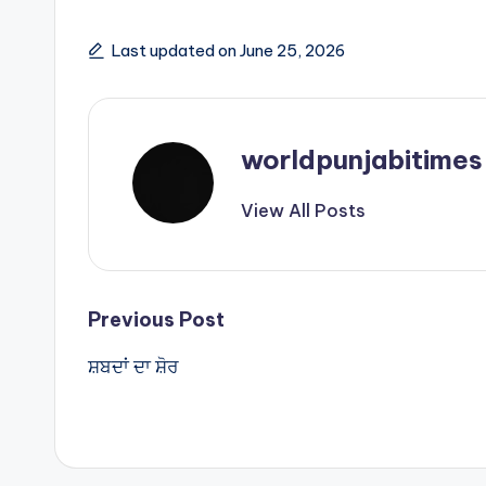
a
ar
ts
e
Last updated on June 25, 2026
A
p
p
worldpunjabitimes
View All Posts
Post
Previous Post
ਸ਼ਬਦਾਂ ਦਾ ਸ਼ੋਰ
navigation