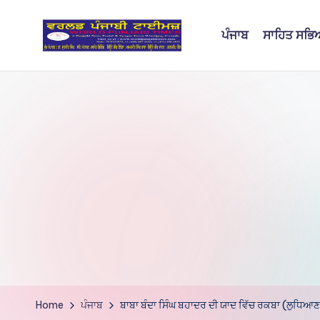
ਪੰਜਾਬ
ਸਾਹਿਤ ਸਭ
Skip
to
W
content
o
rl
d
P
u
nj
a
bi
Home
ਪੰਜਾਬ
ਬਾਬਾ ਬੰਦਾ ਸਿੰਘ ਬਹਾਦਰ ਦੀ ਯਾਦ ਵਿੱਚ ਰਕਬਾ (ਲੁਧਿਆਣਾ