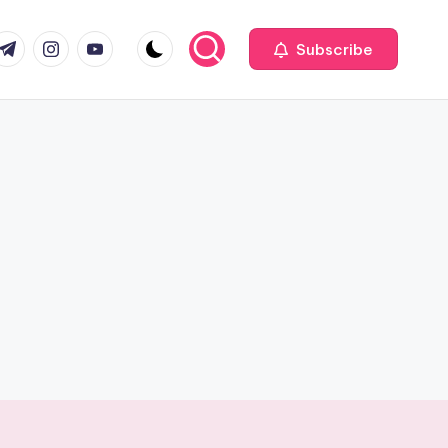
com
r.com
.me
instagram.com
youtube.com
Subscribe