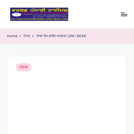
Skip
to
W
content
o
Home
ਪੰਜਾਬ
‘ਬਾਬਾ ਸ਼ੇਖ ਫਰੀਦ ਆਗਮਨ ਪੁਰਬ-2024’
rl
d
P
Posted
ਪੰਜਾਬ
in
u
nj
a
bi
Ti
m