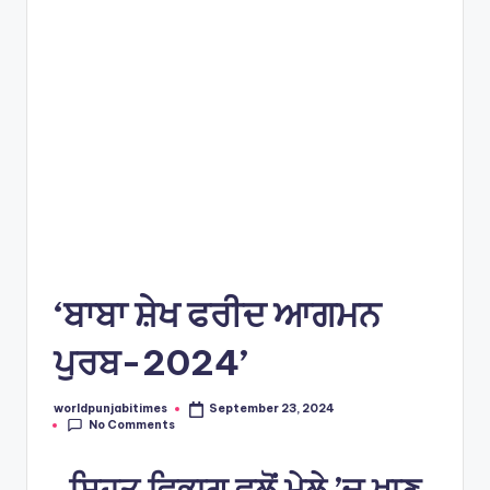
e
s
‘ਬਾਬਾ ਸ਼ੇਖ ਫਰੀਦ ਆਗਮਨ
ਪੁਰਬ-2024’
worldpunjabitimes
September 23, 2024
Posted
No Comments
by
ਸਿਹਤ ਵਿਭਾਗ ਵਲੋਂ ਮੇਲੇ ’ਚ ਖਾਣ