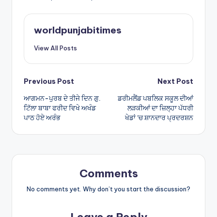
ts
e
A
worldpunjabitimes
p
View All Posts
p
Post
Previous Post
Next Post
ਆਗਮਨ-ਪੁਰਬ ਦੇ ਤੀਜੇ ਦਿਨ ਗੁ.
ਡਰੀਮਲੈਂਡ ਪਬਲਿਕ ਸਕੂਲ ਦੀਆਂ
navigation
ਟਿੱਲਾ ਬਾਬਾ ਫਰੀਦ ਵਿਖੇ ਅਖੰਡ
ਲੜਕੀਆਂ ਦਾ ਜ਼ਿਲ੍ਹਾ ਪੱਧਰੀ
ਪਾਠ ਹੋਏ ਅਰੰਭ
ਖੇਡਾਂ ’ਚ ਸ਼ਾਨਦਾਰ ਪ੍ਰਦਰਸ਼ਨ
Comments
No comments yet. Why don’t you start the discussion?
Leave a Reply