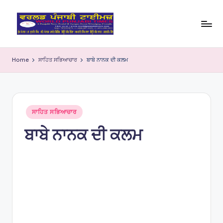
Skip
to
W
content
o
Home
ਸਾਹਿਤ ਸਭਿਆਚਾਰ
ਬਾਬੇ ਨਾਨਕ ਦੀ ਕਲਮ
rl
d
P
Posted
ਸਾਹਿਤ ਸਭਿਆਚਾਰ
in
u
ਬਾਬੇ ਨਾਨਕ ਦੀ ਕਲਮ
nj
a
bi
Ti
m