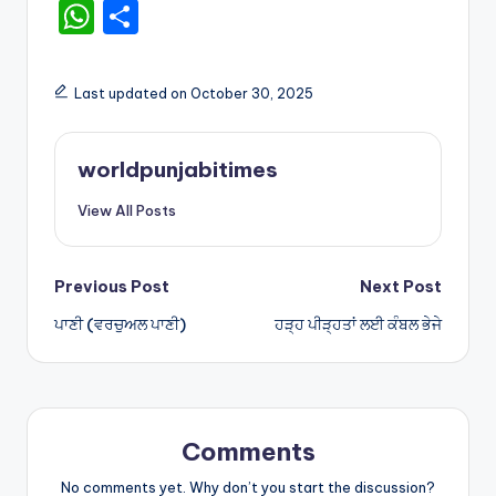
W
S
h
h
a
ar
Last updated on October 30, 2025
ts
e
A
worldpunjabitimes
p
View All Posts
p
Post
Previous Post
Next Post
ਪਾਣੀ (ਵਰਚੁਅਲ ਪਾਣੀ)
ਹੜ੍ਹ ਪੀੜ੍ਹਤਾਂ ਲਈ ਕੰਬਲ ਭੇਜੇ
navigation
Comments
No comments yet. Why don’t you start the discussion?