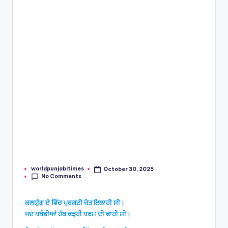
e
s
worldpunjabitimes
October 30, 2025
Posted
No Comments
by
ਕਲਯੁੱਗ ਦੇ ਵਿੱਚ ਪ੍ਰਗਟੀ ਜੋਤ ਇਲਾਹੀ ਸੀ।
ਜਦ ਪਖੰਡੀਆਂ ਹੱਥ ਫੜ੍ਹੀ ਧਰਮ ਦੀ ਫਾਹੀ ਸੀ।