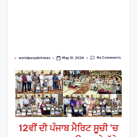
No Comments
worldpunjabitimes
May 31, 2026
Posted
by
12ਵੀਂ ਦੀ ਪੰਜਾਬ ਮੈਰਿਟ ਸੂਚੀ ’ਚ