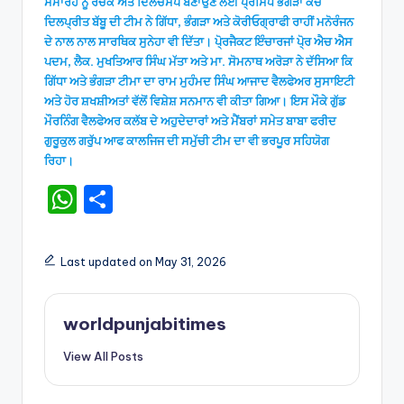
ਸਮਾਰੋਹ ਨੂੰ ਰੋਚਕ ਅਤੇ ਦਿਲਚਸਪ ਬਣਾਉਣ ਲਈ ਪ੍ਰਸਿੱਧ ਭੰਗੜਾ ਕੋਚ
ਦਿਲਪ੍ਰੀਤ ਬੱਬੂ ਦੀ ਟੀਮ ਨੇ ਗਿੱਧਾ, ਭੰਗੜਾ ਅਤੇ ਕੋਰੀਓਗ੍ਰਾਫੀ ਰਾਹੀਂ ਮਨੋਰੰਜਨ
ਦੇ ਨਾਲ ਨਾਲ ਸਾਰਥਿਕ ਸੁਨੇਹਾ ਵੀ ਦਿੱਤਾ। ਪੋ੍ਰਜੈਕਟ ਇੰਚਾਰਜਾਂ ਪੋ੍ਰ ਐਚ ਐਸ
ਪਦਮ, ਲੈਕ. ਮੁਖਤਿਆਰ ਸਿੰਘ ਮੱਤਾ ਅਤੇ ਮਾ. ਸੋਮਨਾਥ ਅਰੋੜਾ ਨੇ ਦੱਸਿਆ ਕਿ
ਗਿੱਧਾ ਅਤੇ ਭੰਗੜਾ ਟੀਮਾ ਦਾ ਰਾਮ ਮੁਹੰਮਦ ਸਿੰਘ ਆਜਾਦ ਵੈਲਫੇਅਰ ਸੁਸਾਇਟੀ
ਅਤੇ ਹੋਰ ਸ਼ਖਸ਼ੀਅਤਾਂ ਵੱਲੋਂ ਵਿਸ਼ੇਸ਼ ਸਨਮਾਨ ਵੀ ਕੀਤਾ ਗਿਆ। ਇਸ ਮੌਕੇ ਗੁੱਡ
ਮੌਰਨਿੰਗ ਵੈਲਫੇਅਰ ਕਲੱਬ ਦੇ ਅਹੁਦੇਦਾਰਾਂ ਅਤੇ ਮੈਂਬਰਾਂ ਸਮੇਤ ਬਾਬਾ ਫਰੀਦ
ਗੁਰੂਕੁਲ ਗਰੁੱਪ ਆਫ ਕਾਲਜਿਜ ਦੀ ਸਮੁੱਚੀ ਟੀਮ ਦਾ ਵੀ ਭਰਪੂਰ ਸਹਿਯੋਗ
ਰਿਹਾ।
W
S
h
h
a
ar
Last updated on May 31, 2026
ts
e
A
worldpunjabitimes
p
View All Posts
p