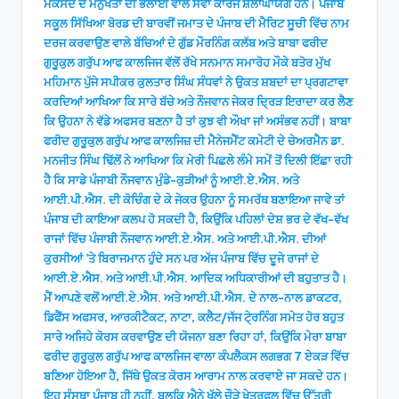
ਮਕਸਦ ਦੇ ਮਨੁੱਖਤਾ ਦੀ ਭਲਾਈ ਵਾਲੇ ਸੇਵਾ ਕਾਰਜ ਸ਼ਲਾਘਾਯੋਗ ਹਨ। ਪੰਜਾਬ
ਸਕੂਲ ਸਿੱਖਿਆ ਬੋਰਡ ਦੀ ਬਾਰਵੀਂ ਜਮਾਤ ਦੇ ਪੰਜਾਬ ਦੀ ਮੈਰਿਟ ਸੂਚੀ ਵਿੱਚ ਨਾਮ
ਦਰਜ ਕਰਵਾਉਣ ਵਾਲੇ ਬੱਚਿਆਂ ਦੇ ਗੁੱਡ ਮੌਰਨਿੰਗ ਕਲੱਬ ਅਤੇ ਬਾਬਾ ਫਰੀਦ
ਗੁਰੂਕੁਲ ਗਰੁੱਪ ਆਫ ਕਾਲਜਿਜ ਵੱਲੋਂ ਰੱਖੇ ਸਨਮਾਨ ਸਮਾਰੋਹ ਮੌਕੇ ਬਤੋਰ ਮੁੱਖ
ਮਹਿਮਾਨ ਪੁੱਜੇ ਸਪੀਕਰ ਕੁਲਤਾਰ ਸਿੰਘ ਸੰਧਵਾਂ ਨੇ ਉਕਤ ਸ਼ਬਦਾਂ ਦਾ ਪ੍ਰਗਟਾਵਾ
ਕਰਦਿਆਂ ਆਖਿਆ ਕਿ ਸਾਰੇ ਬੱਚੇ ਅਤੇ ਨੌਜਵਾਨ ਜੇਕਰ ਦਿ੍ਰੜ ਇਰਾਦਾ ਕਰ ਲੈਣ
ਕਿ ਉਹਨਾ ਨੇ ਵੱਡੇ ਅਫਸਰ ਬਣਨਾ ਹੈ ਤਾਂ ਕੁਝ ਵੀ ਔਖਾ ਜਾਂ ਅਸੰਭਵ ਨਹੀਂ। ਬਾਬਾ
ਫਰੀਦ ਗੁਰੂਕੁਲ ਗਰੁੱਪ ਆਫ ਕਾਲਜਿਜ਼ ਦੀ ਮੈਨੇਜਮੈਂਟ ਕਮੇਟੀ ਦੇ ਚੇਅਰਮੈਨ ਡਾ.
ਮਨਜੀਤ ਸਿੰਘ ਢਿੱਲੋਂ ਨੇ ਆਖਿਆ ਕਿ ਮੇਰੀ ਪਿਛਲੇ ਲੰਮੇ ਸਮੇਂ ਤੋਂ ਦਿਲੀ ਇੱਛਾ ਰਹੀ
ਹੈ ਕਿ ਸਾਡੇ ਪੰਜਾਬੀ ਨੌਜਵਾਨ ਮੁੰਡੇ-ਕੁੜੀਆਂ ਨੂੰ ਆਈ.ਏ.ਐਸ. ਅਤੇ
ਆਈ.ਪੀ.ਐਸ. ਦੀ ਕੋਚਿੰਗ ਦੇ ਕੇ ਜੇਕਰ ਉਹਨਾ ਨੂੰ ਸਮਰੱਥ ਬਣਾਇਆ ਜਾਵੇ ਤਾਂ
ਪੰਜਾਬ ਦੀ ਕਾਇਆ ਕਲਪ ਹੋ ਸਕਦੀ ਹੈ, ਕਿਉਂਕਿ ਪਹਿਲਾਂ ਦੇਸ਼ ਭਰ ਦੇ ਵੱਖ-ਵੱਖ
ਰਾਜਾਂ ਵਿੱਚ ਪੰਜਾਬੀ ਨੌਜਵਾਨ ਆਈ.ਏ.ਐਸ. ਅਤੇ ਆਈ.ਪੀ.ਐਸ. ਦੀਆਂ
ਕੁਰਸੀਆਂ ’ਤੇ ਬਿਰਾਜਮਾਨ ਹੁੰਦੇ ਸਨ ਪਰ ਅੱਜ ਪੰਜਾਬ ਵਿੱਚ ਦੂਜੇ ਰਾਜਾਂ ਦੇ
ਆਈ.ਏ.ਐਸ. ਅਤੇ ਆਈ.ਪੀ.ਐਸ. ਆਦਿਕ ਅਧਿਕਾਰੀਆਂ ਦੀ ਬਹੁਤਾਤ ਹੈ।
ਮੈਂ ਆਪਣੇ ਵਲੋਂ ਆਈ.ਏ.ਐਸ. ਅਤੇ ਆਈ.ਪੀ.ਐਸ. ਦੇ ਨਾਲ-ਨਾਲ ਡਾਕਟਰ,
ਡਿਫੈਂਸ ਅਫਸਰ, ਆਰਕੀਟੈਕਟ, ਨਾਟਾ, ਕਲੈਟ/ਜੱਜ ਟੇ੍ਰਨਿੰਗ ਸਮੇਤ ਹੋਰ ਬਹੁਤ
ਸਾਰੇ ਅਜਿਹੇ ਕੋਰਸ ਕਰਵਾਉਣ ਦੀ ਯੋਜਨਾ ਬਣਾ ਰਿਹਾ ਹਾਂ, ਕਿਉਂਕਿ ਮੇਰਾ ਬਾਬਾ
ਫਰੀਦ ਗੁਰੂਕੁਲ ਗਰੁੱਪ ਆਫ ਕਾਲਜਿਜ ਵਾਲਾ ਕੰਪਲੈਕਸ ਲਗਭਗ 7 ਏਕੜ ਵਿੱਚ
ਬਣਿਆ ਹੋਇਆ ਹੈ, ਜਿੱਥੇ ਉਕਤ ਕੋਰਸ ਆਰਾਮ ਨਾਲ ਕਰਵਾਏ ਜਾ ਸਕਦੇ ਹਨ।
ਇਹ ਸੰਸਥਾ ਪੰਜਾਬ ਹੀ ਨਹੀਂ, ਬਲਕਿ ਐਨੇ ਖੁੱਲੇ ਚੌੜੇ ਖੇਤਰਫਲ ਵਿੱਚ ਉੱਤਰੀ