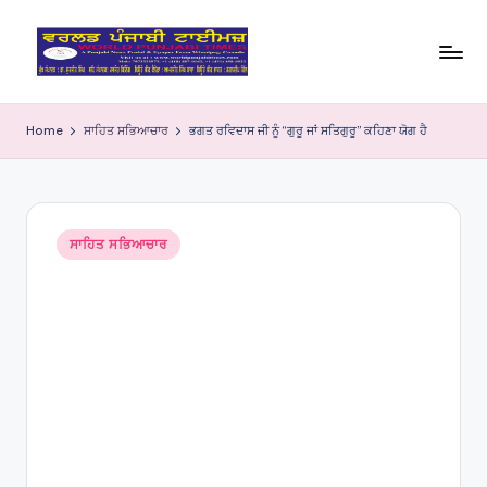
Skip
to
W
content
o
Home
ਸਾਹਿਤ ਸਭਿਆਚਾਰ
ਭਗਤ ਰਵਿਦਾਸ ਜੀ ਨੂੰ “ਗੁਰੂ ਜਾਂ ਸਤਿਗੁਰੂ” ਕਹਿਣਾ ਯੋਗ ਹੈ
rl
d
P
Posted
ਸਾਹਿਤ ਸਭਿਆਚਾਰ
in
u
nj
a
bi
Ti
m