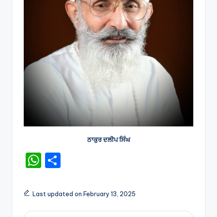
ਠਾਕੁਰ ਦਲੀਪ ਸਿੰਘ
W
S
h
h
a
ar
Last updated on February 13, 2025
ts
e