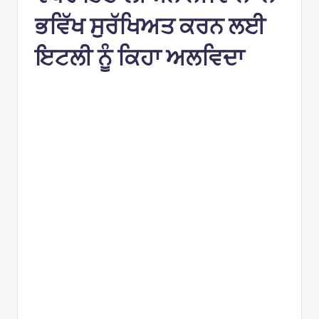
e
ਭਵਿੱਖ ਸੁਰੱਖਿਅਤ ਕਰਨ ਲਈ
s
ਇਟਲੀ ਨੂੰ ਕਿਹਾ ਅਲਵਿਦਾ