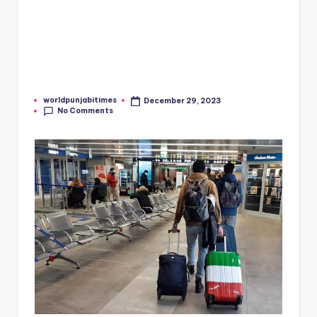
worldpunjabitimes
December 29, 2023
Posted
No Comments
by