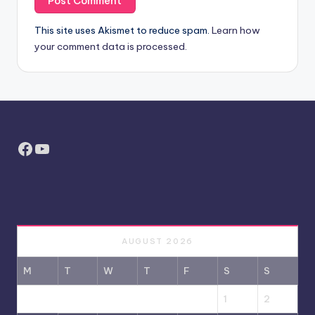
This site uses Akismet to reduce spam.
Learn how
your comment data is processed.
Facebook
YouTube
AUGUST 2026
M
T
W
T
F
S
S
1
2