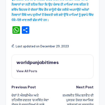
ਨੌਜਵਾਨਾਂ ਦਾ ਨਹੀਂ ਠਹਿਰ ਰਿਹਾ ਕਿ ਉਹ ਪੰਜਾਬ ਹੀ ਮਾਪਿਆਂ ਨਾਲ ਰਹਿਣ ਤੇ
ਭਵਿੱਖ ਬਿਹਤਰ ਦੇ ਚੱਕਰਾਂ ਵਿੱਚ ਗੈਰ ਕਾਨੂੰਨੀ ਢੰਗ ਤਰੀਕੇ ਅਪਨਾਉਂਦੇ ਅਨੇਕਾਂ
ਨੌਜਵਾਨਾਂ ਜਿੱਥੇ ਆਪ ਦੁਨੀਆਂ ਤੋਂ ਬੇਵਕਤੀ ਚਲੇ ਗਏ ਉੱਥੇ ਮਾਪਿਆਂ ਨੂੰ ਬੁਢਾਪੇ ਵਿੱਚ
ਧੱਕੇ-ਧੋਲੇ ਖਾਣ ਲਈ ਛੱਡ ਜਾਂਦੇ ਹਨ।
W
S
h
h
a
ar
Last updated on December 29, 2023
ts
e
A
worldpunjabitimes
p
View All Posts
p
Post
Previous Post
Next Post
ਚੋਰਾਂ ਨੇ ਐਸਡੀਐਮ ਅਤੇ
ਕਮਲਜੀਤ ਸਿੰਘ ਬਨਵੈਤ ਦੀ
navigation
ਤਹਿਸੀਲ ਦਫਤਰ ’ਚ ਸਥਿੱਤ ਸੇਵਾ
ਪੁਸਤਕ ਤੋਕੜ ਸਮਾਜਿਕ
ਕੇਂਦਰ ਦੇ ਦਰਵਾਜਿਆਂ ਦੇ ਤਾਲੇ
ਸਰੋਕਾਰਾਂ ਦਾ ਦਸਤਾਵੇਜ