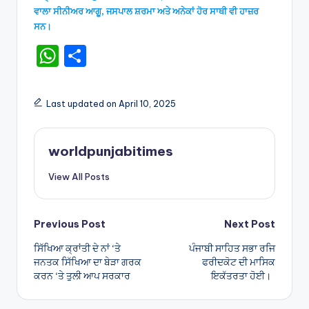
ਵਾਲਾ ਸੀਨੀਅਰ ਆਗੂ, ਜਸਪਾਲ ਸ਼ਰਮਾ ਅਤੇ ਅਨੇਕਾਂ ਹੋਰ ਸਾਥੀ ਵੀ ਹਾਜ਼ਰ
ਸਨ।
W
S
h
h
a
ar
Last updated on April 10, 2025
ts
e
A
worldpunjabitimes
p
View All Posts
p
Post
Previous Post
Next Post
ਸਿੱਖਿਆ ਕ੍ਰਾਂਤੀ ਦੇ ਨਾਂ ‘ਤੇ
ਪੰਜਾਬੀ ਸਾਹਿਤ ਸਭਾ ਰਜਿ
navigation
ਜਨਤਕ ਸਿੱਖਿਆ ਦਾ ਬੇੜਾ ਗਰਕ
ਫਰੀਦਕੋਟ ਦੀ ਮਾਸਿਕ
ਕਰਨ ‘ਤੇ ਤੁਲੀ ਆਪ ਸਰਕਾਰ
ਇਕੱਤਰਤਾ ਹੋਈ।