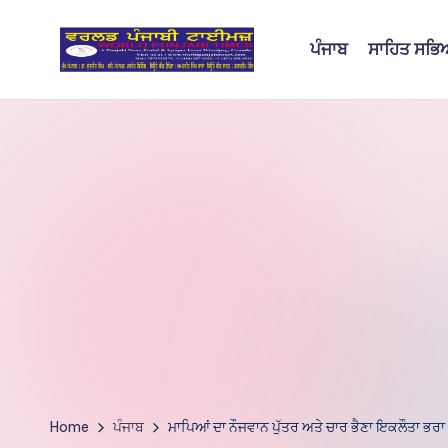
ਪੰਜਾਬ
ਸਾਹਿਤ ਸਭ
Skip
to
W
content
o
rl
d
P
u
nj
a
bi
Home
ਪੰਜਾਬ
ਮਾਪਿਆਂ ਦਾ ਨੌਜਵਾਨ ਪੁੱਤਰ ਅਤੇ ਚਾਰ ਭੈਣਾ ਇਕਲੌਤਾ ਭਰਾ 