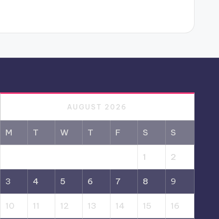
AUGUST 2026
M
T
W
T
F
S
S
1
2
3
4
5
6
7
8
9
10
11
12
13
14
15
16