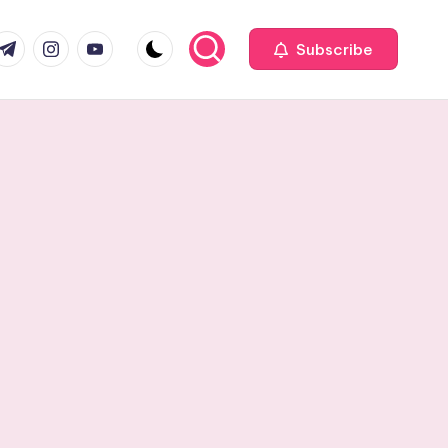
com
r.com
.me
instagram.com
youtube.com
Subscribe