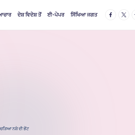
facebook.
twitte
t
ਿਆਚਾਰ
ਦੇਸ਼ ਵਿਦੇਸ਼ ਤੋਂ
ਈ-ਪੇਪਰ
ਸਿੱਖਿਆ ਜਗਤ
ਚੜਿਆ ਨਸ਼ੇ ਦੀ ਭੇਂਟ