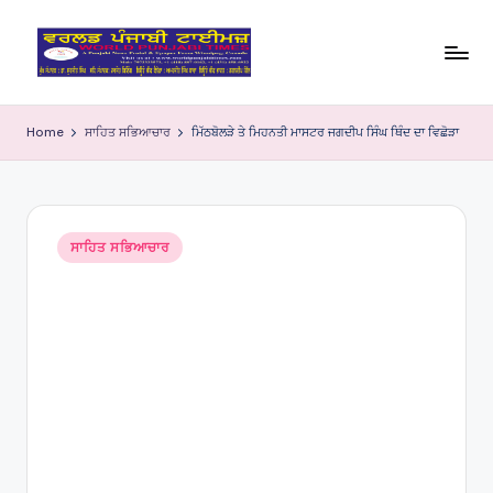
Skip
to
W
content
o
Home
ਸਾਹਿਤ ਸਭਿਆਚਾਰ
ਮਿੱਠਬੋਲੜੇ ਤੇ ਮਿਹਨਤੀ ਮਾਸਟਰ ਜਗਦੀਪ ਸਿੰਘ ਥਿੰਦ ਦਾ ਵਿਛੋੜਾ
rl
d
P
Posted
ਸਾਹਿਤ ਸਭਿਆਚਾਰ
in
u
nj
a
bi
Ti
m