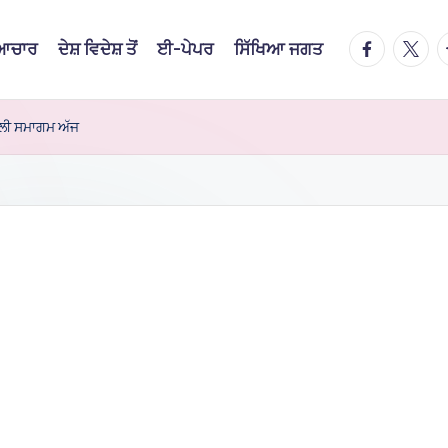
facebook.
twitte
t
ਿਆਚਾਰ
ਦੇਸ਼ ਵਿਦੇਸ਼ ਤੋਂ
ਈ-ਪੇਪਰ
ਸਿੱਖਿਆ ਜਗਤ
ਾਂਜਲੀ ਸਮਾਗਮ ਅੱਜ