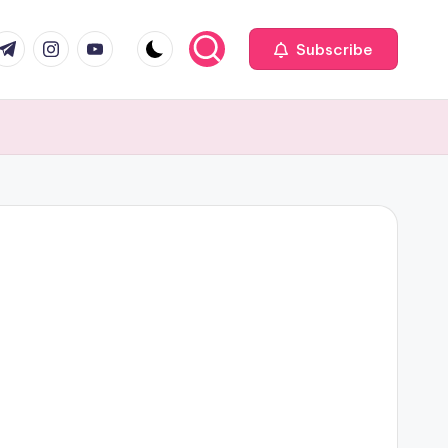
com
r.com
.me
instagram.com
youtube.com
Subscribe