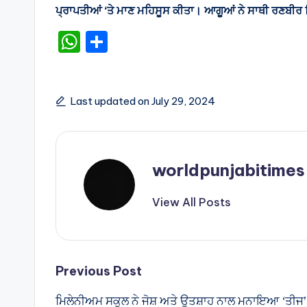
ਪ੍ਰਾਪਤੀਆਂ ‘ਤੇ ਮਾਣ ਮਹਿਸੂਸ ਕੀਤਾ। ਆਗੂਆਂ ਨੇ ਸਾਥੀ ਰਣਬੀਰ ਸਿ
W
S
h
h
a
ar
ts
e
Last updated on July 29, 2024
A
p
p
worldpunjabitimes
View All Posts
Post
Previous Post
ਮਿਲੇਨੀਅਮ ਸਕੂਲ ਨੇ ਜੋਸ਼ ਅਤੇ ਉਤਸ਼ਾਹ ਨਾਲ ਮਨਾਇਆ ‘ਤੀਜ’