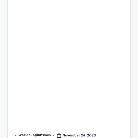
e
s
worldpunjabitimes
November 24, 2023
Posted