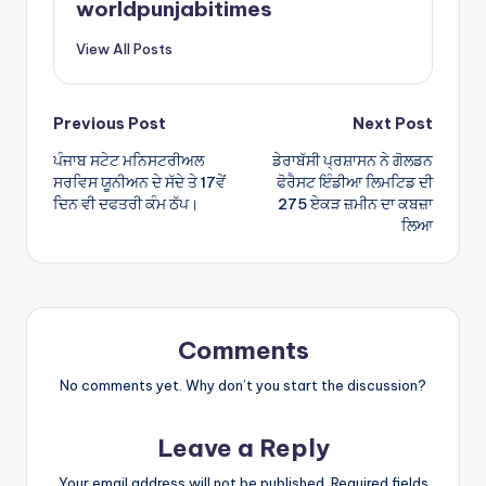
worldpunjabitimes
p
View All Posts
p
Post
Previous Post
Next Post
ਪੰਜਾਬ ਸਟੇਟ ਮਨਿਸਟਰੀਅਲ
ਡੇਰਾਬੱਸੀ ਪ੍ਰਸ਼ਾਸਨ ਨੇ ਗੋਲਡਨ
navigation
ਸਰਵਿਸ ਯੂਨੀਅਨ ਦੇ ਸੱਦੇ ਤੇ 17ਵੇਂ
ਫੋਰੈਸਟ ਇੰਡੀਆ ਲਿਮਟਿਡ ਦੀ
ਦਿਨ ਵੀ ਦਫਤਰੀ ਕੰਮ ਠੱਪ।
275 ਏਕੜ ਜ਼ਮੀਨ ਦਾ ਕਬਜ਼ਾ
ਲਿਆ
Comments
No comments yet. Why don’t you start the discussion?
Leave a Reply
Your email address will not be published.
Required fields