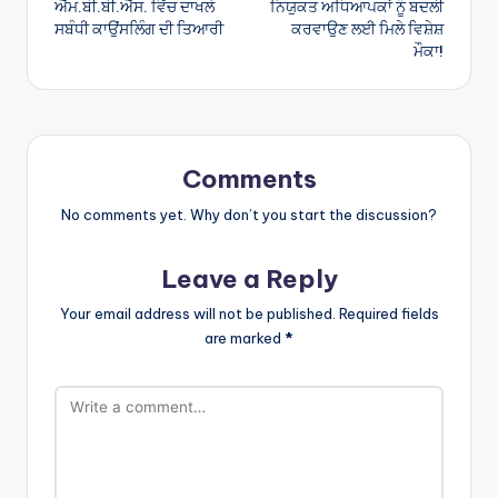
ਐੱਮ.ਬੀ.ਬੀ.ਐੱਸ. ਵਿੱਚ ਦਾਖਲੇ
ਨਿਯੁਕਤ ਅਧਿਆਪਕਾਂ ਨੂੰ ਬਦਲੀ
ਸਬੰਧੀ ਕਾਉਂਸਲਿੰਗ ਦੀ ਤਿਆਰੀ
ਕਰਵਾਉਣ ਲਈ ਮਿਲੇ ਵਿਸ਼ੇਸ਼
ਮੌਕਾ!
Comments
No comments yet. Why don’t you start the discussion?
Leave a Reply
Your email address will not be published.
Required fields
are marked
*