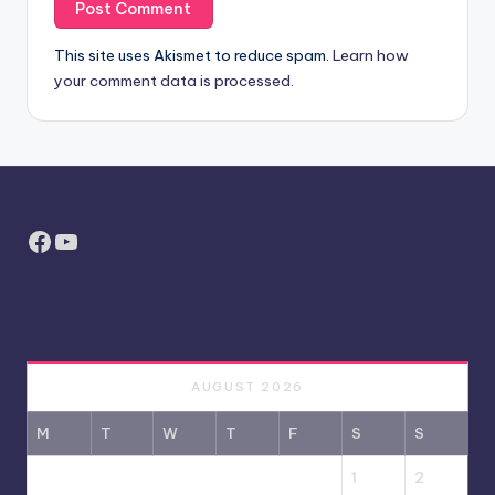
This site uses Akismet to reduce spam.
Learn how
your comment data is processed.
Facebook
YouTube
AUGUST 2026
M
T
W
T
F
S
S
1
2