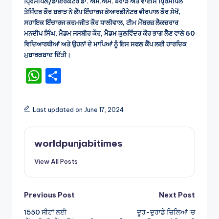
ਪਿ੍ਰੰਸੀਪਲ/ਡਾਇਰੈਕਟਰ ਡਾ. ਐੱਸ.ਐੱਸ. ਬਰਾੜ ਅਤੇ ਵਾਈਸ ਪਿ੍ਰੰਸੀਪਲ
ਤੇਜਿੰਦਰ ਕੌਰ ਬਰਾੜ ਨੇ ਕੈਂਪ ਇੰਚਾਰਜ ਕੋਆਰਡੀਨੇਟਰ ਵੀਰਪਾਲ ਕੌਰ ਸੇਖੋਂ,
ਸਹਾਇਕ ਇੰਚਾਰਜ ਕਰਮਜੀਤ ਕੌਰ ਧਾਲੀਵਾਲ, ਟੀਮ ਮੈਂਬਰਜ਼ ਲੈਕਚਰਾਰ
ਮਨਦੀਪ ਸਿੰਘ, ਮੈਡਮ ਜਸਬੀਰ ਕੌਰ, ਮੈਡਮ ਕੁਲਵਿੰਦਰ ਕੌਰ ਭਾਗ ਲੈਣ ਵਾਲੇ 50
ਵਿਦਿਆਰਥੀਆਂ ਅਤੇ ਉਹਨਾਂ ਦੇ ਮਾਪਿਆਂ ਨੂੰ ਇਸ ਸਫਲ ਕੈਂਪ ਲਈ ਹਾਰਦਿਕ
ਮੁਬਾਰਕਬਾਦ ਦਿੱਤੀ।
W
S
h
h
a
ar
Last updated on June 17, 2024
ts
e
A
worldpunjabitimes
p
View All Posts
p
Post
Previous Post
Next Post
1550 ਸੀਟਾਂ ਲਈ
ਦੂਰ-ਦੁਰਾਡੇ ਜ਼ਿਲਿਆਂ ’ਚ
navigation