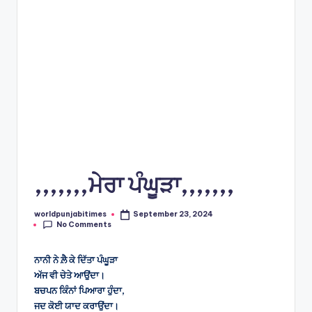
s
,,,,,,,ਮੇਰਾ ਪੰਘੂੜਾ,,,,,,,
worldpunjabitimes
September 23, 2024
Posted
No Comments
by
ਨਾਨੀ ਨੇ ਲ਼ੈ ਕੇ ਦਿੱਤਾ ਪੰਘੂੜਾ
‍ਅੱਜ ਵੀ ਚੇਤੇ ਆਉਂਦਾ।
ਬਚਪਨ ਕਿੰਨਾਂ ਪਿਆਰਾ ਹੁੰਦਾ,
ਜਦ ਕੋਈ ਯਾਦ ਕਰਾਉਂਦਾ।