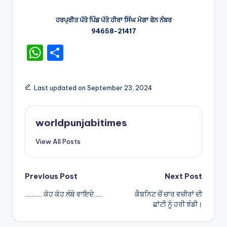
ਹਰਪ੍ਰੀਤ ਪੱਤੋ ਪਿੰਡ ਪੱਤੋ ਹੀਰਾ ਸਿੰਘ ਮੋਗਾ ਫੋਨ ਨੰਬਰ
94658-21417
W
S
h
h
a
ar
Last updated on September 23, 2024
ts
e
A
worldpunjabitimes
p
View All Posts
p
Post
Previous Post
Next Post
………. ਕੋਹ ਕੋਹ ਲੰਬੇ ਵਾਇਦੇ…..
ਕੈਬਨਿਟ ਚੋਂ ਚਾਰ ਵਜ਼ੀਰਾਂ ਦੀ
navigation
ਛਾਂਟੀ ਨੂੰ ਹਰੀ ਝੰਡੀ।