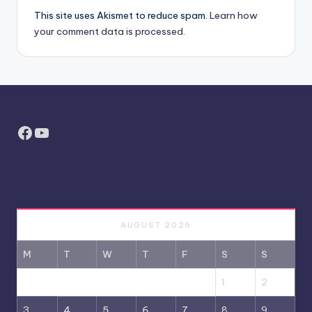
This site uses Akismet to reduce spam.
Learn how
your comment data is processed.
Facebook
YouTube
AUGUST 2026
M
T
W
T
F
S
S
1
2
3
4
5
6
7
8
9