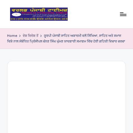
Skip
to
W
content
o
Home
ਦੇਸ਼ ਵਿਦੇਸ਼ ਤੋਂ
ਯੂਰਪੀ ਪੰਜਾਬੀ ਸਾਹਿਤ ਅਕਾਦਮੀ ਵਲੋਂ ਸਿੱਖਿਆ, ਸਾਹਿਤ ਅਤੇ ਸਮਾਜ
ਵਿਸ਼ੇ ਨਾਲ ਸੰਬੰਧਿਤ ਪ੍ਰਿੰਸੀਪਲ ਚੰਨਣ ਸਿੰਘ ਘੁੰਮਣ ਯਾਦਗਾਰੀ ਸਮਾਗਮ ਵਿੱਚ ਹੋਈ ਗਹਿਰੀ ਵਿਚਾਰ ਚਰਚਾ
rl
d
P
u
nj
a
bi
Ti
m