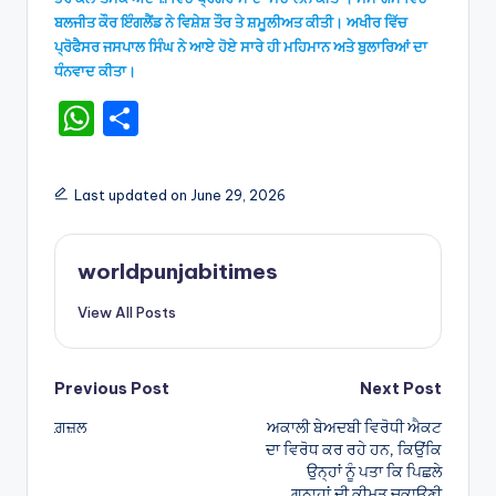
ਬਲਜੀਤ ਕੌਰ ਇੰਗਲੈਂਡ ਨੇ ਵਿਸ਼ੇਸ਼ ਤੌਰ ਤੇ ਸ਼ਮੂਲੀਅਤ ਕੀਤੀ। ਅਖੀਰ ਵਿੱਚ
ਪ੍ਰੋਫੈਸਰ ਜਸਪਾਲ ਸਿੰਘ ਨੇ ਆਏ ਹੋਏ ਸਾਰੇ ਹੀ ਮਹਿਮਾਨ ਅਤੇ ਬੁਲਾਰਿਆਂ ਦਾ
ਧੰਨਵਾਦ ਕੀਤਾ।
W
S
h
h
a
ar
Last updated on June 29, 2026
ts
e
A
worldpunjabitimes
p
View All Posts
p
Post
Previous Post
Next Post
ਗ਼ਜ਼ਲ
ਅਕਾਲੀ ਬੇਅਦਬੀ ਵਿਰੋਧੀ ਐਕਟ
navigation
ਦਾ ਵਿਰੋਧ ਕਰ ਰਹੇ ਹਨ, ਕਿਉਂਕਿ
ਉਨ੍ਹਾਂ ਨੂੰ ਪਤਾ ਕਿ ਪਿਛਲੇ
ਗੁਨਾਹਾਂ ਦੀ ਕੀਮਤ ਚੁਕਾਉਣੀ