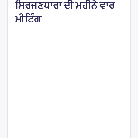
e
ਸਿਰਜਣਧਾਰਾ ਦੀ ਮਹੀਨੇ ਵਾਰ
s
ਮੀਟਿੰਗ