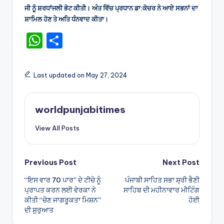
ਜੀ ਨੂੰ ਸ਼ਰਧਾਂਜਲੀ ਭੇਟ ਕੀਤੀ। ਅੰਤ ਵਿੱਚ ਪ੍ਰਧਾਨ ਡਾ:ਕੋਚਰ ਨੇ ਆਏ ਸਭਨਾਂ ਦਾ
ਸ਼ਾਮਿਲ ਹੋਣ ਤੇ ਅਤਿ ਧੰਨਵਾਦ ਕੀਤਾ।
W
S
h
h
a
ar
Last updated on May 27, 2024
ts
e
A
worldpunjabitimes
p
View All Posts
p
Post
Previous Post
Next Post
“ਇਸ ਵਾਰ 70 ਪਾਰ” ਦੇ ਟੀਚੇ ਨੂੰ
ਪੰਜਾਬੀ ਸਾਹਿਤ ਸਭਾ ਸ਼੍ਰੀ ਭੈਣੀ
navigation
ਪ੍ਰਾਪਤ ਕਰਨ ਲਈ ਵੇਰਕਾ ਨੇ
ਸਾਹਿਬ ਦੀ ਮਹੀਨਾਵਾਰ ਮੀਟਿੰਗ
ਕੀਤੀ “ਚੋਣ ਜਾਗਰੂਕਤਾ ਮਿਸ਼ਨ”
ਹੋਈ
ਦੀ ਸ਼ੁਰੁਆਤ