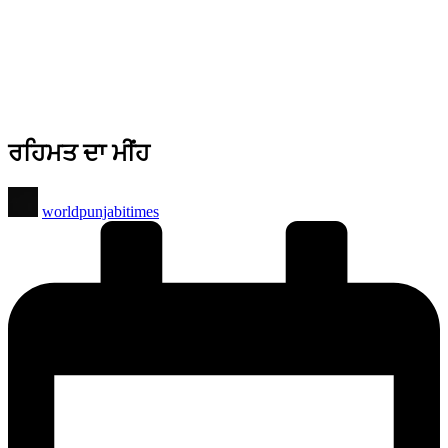
ਰਹਿਮਤ ਦਾ ਮੀਂਹ
Posted
worldpunjabitimes
by