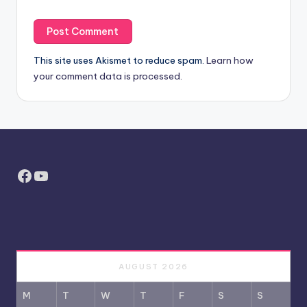
This site uses Akismet to reduce spam.
Learn how
your comment data is processed.
Facebook
YouTube
AUGUST 2026
M
T
W
T
F
S
S