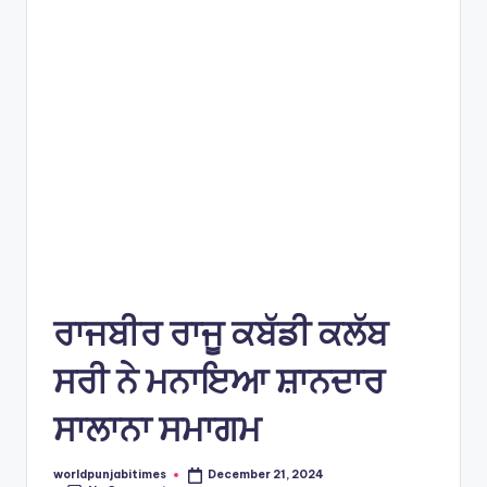
e
s
ਰਾਜਬੀਰ ਰਾਜੂ ਕਬੱਡੀ ਕਲੱਬ
ਸਰੀ ਨੇ ਮਨਾਇਆ ਸ਼ਾਨਦਾਰ
ਸਾਲਾਨਾ ਸਮਾਗਮ
worldpunjabitimes
December 21, 2024
Posted