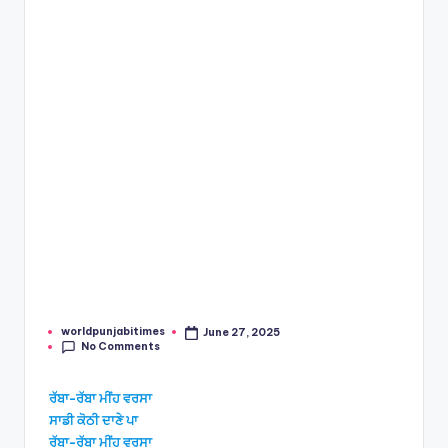
e
s
worldpunjabitimes
June 27, 2025
Posted
No Comments
by
ਰੱਬਾ-ਰੱਬਾ ਮੀਂਹ ਵਰਸਾ
ਸਾਡੀ ਕੋਠੀ ਦਾਣੇ ਪਾ
ਰੱਬਾ-ਰੱਬਾ ਮੀਂਹ ਵਰਸਾ