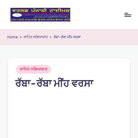
Skip
to
W
content
o
Home
ਸਾਹਿਤ ਸਭਿਆਚਾਰ
ਰੱਬਾ-ਰੱਬਾ ਮੀਂਹ ਵਰਸਾ
rl
d
P
Posted
ਸਾਹਿਤ ਸਭਿਆਚਾਰ
in
u
ਰੱਬਾ-ਰੱਬਾ ਮੀਂਹ ਵਰਸਾ
nj
a
bi
Ti
m