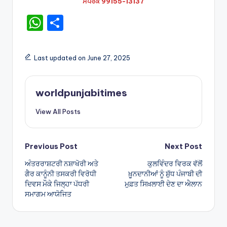
ਸੰਪਰਕ 99155-13137
W
S
h
h
a
ar
Last updated on June 27, 2025
ts
e
A
worldpunjabitimes
p
View All Posts
p
Post
Previous Post
Next Post
ਅੰਤਰਰਾਸ਼ਟਰੀ ਨਸ਼ਾਖੋਰੀ ਅਤੇ
ਕੁਲਵਿੰਦਰ ਵਿਰਕ ਵੱਲੋਂ
navigation
ਗੈਰ ਕਾਨੂੰਨੀ ਤਸਕਰੀ ਵਿਰੋਧੀ
ਖ਼ੂਨਦਾਨੀਆਂ ਨੂੰ ਸ਼ੁੱਧ ਪੰਜਾਬੀ ਦੀ
ਦਿਵਸ ਮੌਕੇ ਜਿਲ੍ਹਾ ਪੱਧਰੀ
ਮੁਫ਼ਤ ਸਿਖ਼ਲਾਈ ਦੇਣ ਦਾ ਐਲਾਨ
ਸਮਾਗਮ ਆਯੋਜਿਤ