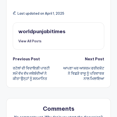
h
h
a
ar
Last updated on April 1, 2025
ts
e
A
worldpunjabitimes
p
View All Posts
p
Post
Previous Post
Next Post
ਰਟੋਲਾਂ ਦੀ ਵਿਦਾਇਗੀ ਪਾਰਟੀ
ਆਪਣਾ ਘਰ ਆਸ਼ਰਮ ਫਰੀਦਕੋਟ
navigation
ਸਮੇਂ ਵੱਖ ਵੱਖ ਜਥੇਬੰਦੀਆਂ ਨੇ
ਨੇ ਵਿਛੜੇ ਰਾਜੂ ਨੂੰ ਪਰਿਵਾਰਕ
ਕੀਤਾ ਉਨ੍ਹਾਂ ਨੂੰ ਸਨਮਾਨਿਤ
ਨਾਲ ਮਿਲਾਇਆ
Comments
No comments yet. Why don’t you start the discussion?