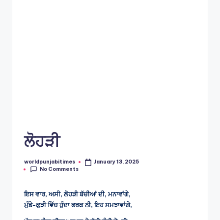
e
s
ਲੋਹੜੀ
worldpunjabitimes
January 13, 2025
Posted
No Comments
by
ਇਸ ਵਾਰ, ਅਸੀ, ਲੋਹੜੀ ਬੱਚੀਆਂ ਦੀ, ਮਨਾਵਾਂਗੇ,
ਮੁੰਡੇ-ਕੁੜੀ ਵਿੱਚ ਹੁੰਦਾ ਫਰਕ ਨੀ, ਇਹ ਸਮਝਾਵਾਂਗੇ,