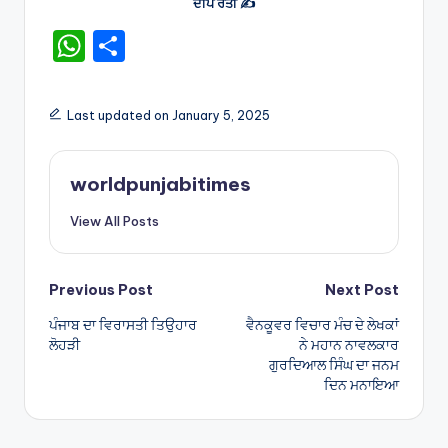
ਦੀਪ ਰੱਤੀ ✍️
W
S
h
h
a
ar
Last updated on January 5, 2025
ts
e
A
worldpunjabitimes
p
View All Posts
p
Post
Previous Post
Next Post
ਪੰਜਾਬ ਦਾ ਵਿਰਾਸਤੀ ਤਿਉਹਾਰ
ਵੈਨਕੂਵਰ ਵਿਚਾਰ ਮੰਚ ਦੇ ਲੇਖਕਾਂ
navigation
ਲੋਹੜੀ
ਨੇ ਮਹਾਨ ਨਾਵਲਕਾਰ
ਗੁਰਦਿਆਲ ਸਿੰਘ ਦਾ ਜਨਮ
ਦਿਨ ਮਨਾਇਆ