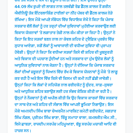
ਚੌਂਕ ਤੱਕ ਸੜਕ ਦੇ ਕੰਮ ਦੀ ਸ਼ੁਰੂਆਤ ਕੀਤੀ ਗਈ। ਇਸ ਉਪਰੰਤ ਉਨ੍ਹਾਂ
44.09 ਲੱਖ ਰੁਪਏ ਦੀ ਲਾਗਤ ਨਾਲ ਤਲਵੰਡੀ ਰੋਡ ਡੈਂਟਲ ਕਾਲਜ ਤੋਂ ਗਰੀਨ
ਐਵੀਨਿਊ ਤੱਕ ਇੰਟਰਲਾਕਿੰਗ ਟਾਈਲਾਂ ਦਾ ਨੀਂਹ ਪੱਥਰ ਵੀ ਡੈਂਟਲ ਕਾਲਜ ਨੇੜੇ
ਰੱਖਿਆ। ਇਸ ਮੌਕੇ ਆਪਣੇ ਸੰਬੋਧਨ ਵਿੱਚ ਵਿਧਾਇਕ ਸੇਖੋਂ ਨੇ ਕਿਹਾ ਕਿ ਪੰਜਾਬ
ਸਰਕਾਰ ਵੱਲੋਂ ਲੋਕਾਂ ਨੂੰ ਹਰ ਤਰ੍ਹਾਂ ਦੀਆਂ ਸੁਵਿਧਾਵਾਂ ਮੁਹੱਈਆ ਕਰਵਾਉਣ ਲਈ
ਵਿਕਾਸ ਯੋਜਨਾਵਾਂ ’ਤੇ ਲਗਾਤਾਰ ਤੇਜ਼ੀ ਨਾਲ ਕੰਮ ਕੀਤਾ ਜਾ ਰਿਹਾ ਹੈ। ਉਨ੍ਹਾਂ ਨੇ
ਕਿਹਾ ਕਿ ਇਹ ਸੜਕਾਂ ਬਣਨ ਨਾਲ ਨਾ ਕੇਵਲ ਸ਼ਹਿਰ ਦੇ ਟ੍ਰੈਫ਼ਿਕ ਪ੍ਰਬੰਧ ਵਿੱਚ
ਸੁਧਾਰ ਆਏਗਾ, ਸਗੋਂ ਲੋਕਾਂ ਨੂੰ ਆਵਾਜਾਈ ਦੀ ਵਧੀਆ ਸੁਵਿਧਾ ਵੀ ਪ੍ਰਾਪਤ
ਹੋਵੇਗੀ। ਉਨ੍ਹਾਂ ਨੇ ਕਿਹਾ ਕਿ ਵਧੀਆ ਸੜਕਾਂ ਕਿਸੇ ਵੀ ਸ਼ਹਿਰ ਦੀ ਖੂਬਸੂਰਤੀ
ਅਤੇ ਵਿਕਾਸ ਦੀ ਪਹਚਾਣ ਹੁੰਦੀਆਂ ਹਨ ਅਤੇ ਸਰਕਾਰ ਦਾ ਮੁੱਖ ਉਦੇਸ਼ ਲੋਕਾਂ ਨੂੰ
ਆਧੁਨਿਕ ਸੁਵਿਧਾਵਾਂ ਨਾਲ ਜੋੜਨਾ ਹੈ। ਉਨ੍ਹਾਂ ਨੇ ਦੱਸਿਆ ਕਿ ਪੰਜਾਬ ਸਰਕਾਰ
ਲੋਕਾਂ ਦੀਆਂ ਜ਼ਰੂਰਤਾਂ ਨੂੰ ਧਿਆਨ ਵਿੱਚ ਰੱਖ ਕੇ ਵਿਕਾਸ ਯੋਜਨਾਵਾਂ ਨੂੰ ਮੌਕੇ ’ਤੇ ਲਾਗੂ
ਕਰ ਰਹੀ ਹੈ ਅਤੇ ਇਸ ਵਿੱਚ ਕਿਸੇ ਵੀ ਕਿਸਮ ਦੀ ਕਮੀ ਨਹੀਂ ਛੱਡੀ ਜਾਵੇਗੀ।
ਉਨ੍ਹਾਂ ਕਿਹਾ ਕਿ ਲੋਕਾਂ ਦੇ ਸਹਿਯੋਗ ਨਾਲ ਫਰੀਦਕੋਟ ਨੂੰ ਸੁੰਦਰ, ਸਾਫ਼-ਸੁਥਰਾ
ਅਤੇ ਆਧੁਨਿਕ ਸ਼ਹਿਰ ਬਣਾਉਣ ਲਈ ਹਰ ਸੰਭਵ ਕੋਸ਼ਿਸ਼ ਕੀਤੀ ਜਾ ਰਹੀ ਹੈ।
ਉਨ੍ਹਾਂ ਨੇ ਨੌਜਵਾਨਾਂ ਨੂੰ ਵੀ ਅਪੀਲ ਕੀਤੀ ਕਿ ਉਹ ਵਿਕਾਸ ਕਾਰਜਾਂ ਵਿੱਚ ਸਰਕਾਰ
ਦਾ ਸਾਥ ਦੇਣ ਅਤੇ ਸ਼ਹਿਰ ਦੀ ਸੰਭਾਲ ਵਿੱਚ ਆਪਣੀ ਭੂਮਿਕਾ ਨਿਭਾਉਣ। ਇਸ
ਮੌਕੇ ਅਮਨਦੀਪ ਸਿੰਘ ਬਾਬਾ ਚੇਅਰਮੈਨ ਮਾਰਕਿਟ ਕਮੇਟੀ ਫਰੀਦਕੋਟ, ਜਗਤਾਰ
ਸਿੰਘ ਨੰਗਲ, ਪ੍ਰੀਤਮ ਸਿੰਘ ਭਾਣਾ, ਰਿੰਕੂ ਸਮਾਧਾ ਵਾਲਾ, ਕਮਲਜੀਤ ਐਮ.ਸੀ.,
ਵਿਜੇ ਛਾਬੜਾ, ਰਾਜਦੀਪ ਸਰਪੰਚ ਮਹਿਮੂਆਣਾ, ਬੱਬੂ ਸਰਪੰਚ ਮਚਾਕੀ ਆਦਿ ਵੀ
ਹਾਜ਼ਰ ਸਨ।