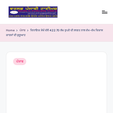
Skip
to
W
content
o
Home
ਪੰਜਾਬ
ਵਿਧਾਇਕ ਸੇਖੋਂ ਵੱਲੋਂ 422.70 ਲੱਖ ਰੁਪਏ ਦੀ ਲਾਗਤ ਨਾਲ ਵੱਖ-ਵੱਖ ਵਿਕਾਸ
ਕਾਰਜਾਂ ਦੀ ਸ਼ੁਰੂਆਤ
rl
d
P
Posted
u
ਪੰਜਾਬ
in
nj
a
bi
Ti
m