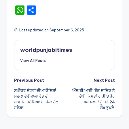
W
S
h
h
a
ar
Last updated on September 6, 2025
ts
e
A
worldpunjabitimes
p
View All Posts
p
Post
Previous Post
Next Post
ਸਪੀਕਰ ਸੰਧਵਾਂ ਦੀਆਂ ਕੋਸ਼ਿਸ਼ਾਂ
ਐੱਸ.ਬੀ.ਆਈ. ਬੈਂਕ ਸਾਦਿਕ ਨੇ
navigation
ਸਦਕਾ ਦੇਵੀਵਾਲਾ ਰੋਡ ਦੀ
ਚੌਥੀ ਕਿਸ਼ਤਾਂ ਰਾਹੀਂ 3 ਹੋਰ
ਸੀਵਰੇਜ ਸਮੱਸਿਆ ਦਾ ਪੱਕਾ ਹੱਲ
ਖਪਤਕਾਰਾਂ ਨੂੰ ਮੋੜੇ 24
ਹੋਵੇਗਾ
ਲੱਖ ਰੁਪਏ