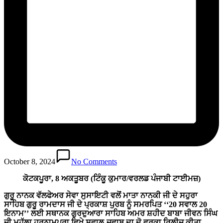
October 8, 2024
No Comments
ਕੋਟਕਪੂਰਾ, 8 ਅਕਤੂਬਰ (ਟਿੰਕੂ ਕੁਮਾਰ/ਵਰਲਡ ਪੰਜਾਬੀ ਟਾਈਮਜ਼)
ਗੁਰੂ ਨਾਨਕ ਵੱਲਫੇਅਰ ਸੇਵਾ ਸੁਸਾਇਟੀ ਵਲੋਂ ਮਾਤਾ ਨਾਨਕੀ ਜੀ ਦੇ ਸਹੁਰਾ
ਸਾਹਿਬ ਗੁਰੂ ਰਾਮਦਾਸ ਜੀ ਦੇ ਪ੍ਰਕਾਸ਼ ਪੁਰਬ ਨੂੰ ਸਮਰਪਿਤ ‘‘20 ਸਵਾਲ 20
ਇਨਾਮ’’ ਲਈ ਸਥਾਨਕ ਗੁਰਦੁਆਰਾ ਸਾਹਿਬ ਅਮਰ ਸ਼ਹੀਦ ਬਾਬਾ ਜੀਵਨ ਸਿੰਘ
ਜੀ ਮੁਹੱਲਾ ਹਰਨਾਮਪੁਰਾ ਵਿਖੇ ਸਵਾਲ-ਜਵਾਬ ਦਾ ਦੋ ਵਰਕਾ ਰਿਲੀਜ਼ ਕੀਤਾ