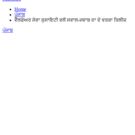
Home
ਪੰਜਾਬ
ਵੈੱਲਫੇਅਰ ਸੇਵਾ ਸੁਸਾਇਟੀ ਵਲੋਂ ਸਵਾਲ-ਜਵਾਬ ਦਾ ਦੋ ਵਰਕਾ ਰਿਲੀਜ਼
Posted
ਪੰਜਾਬ
in